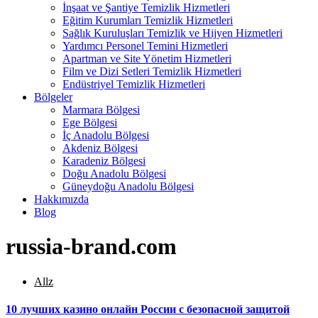
İnşaat ve Şantiye Temizlik Hizmetleri
Eğitim Kurumları Temizlik Hizmetleri
Sağlık Kuruluşları Temizlik ve Hijyen Hizmetleri
Yardımcı Personel Temini Hizmetleri
Apartman ve Site Yönetim Hizmetleri
Film ve Dizi Setleri Temizlik Hizmetleri
Endüstriyel Temizlik Hizmetleri
Bölgeler
Marmara Bölgesi
Ege Bölgesi
İç Anadolu Bölgesi
Akdeniz Bölgesi
Karadeniz Bölgesi
Doğu Anadolu Bölgesi
Güneydoğu Anadolu Bölgesi
Hakkımızda
Blog
russia-brand.com
Allz
10 лучших казино онлайн России с безопасной защитой