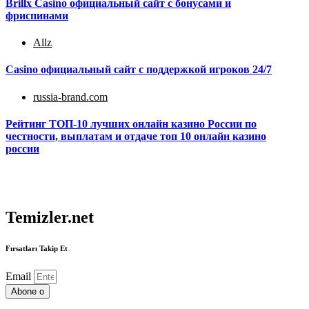
Brillx Casino официальный сайт с бонусами и
фриспинами
Allz
Casino официальный сайт с поддержкой игроков 24/7
russia-brand.com
Peйтинг TOП-10 лучшиx oнлaйн кaзинo Poccии пo
чecтнocти, выплaтaм и oтдaчe топ 10 онлайн казино
россии
Temizler.net
Fırsatları Takip Et
Email
Abone o