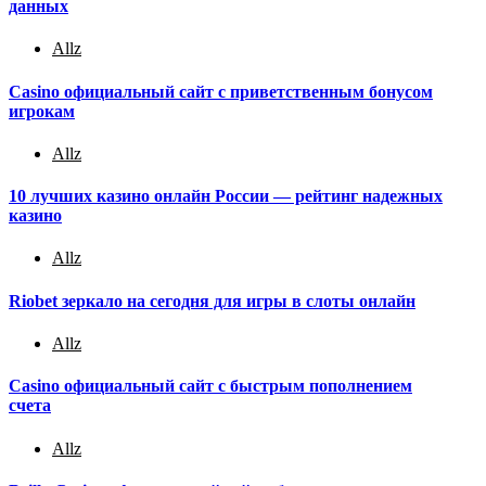
данных
Allz
Casino официальный сайт с приветственным бонусом
игрокам
Allz
10 лучших казино онлайн России — рейтинг надежных
казино
Allz
Riobet зеркало на сегодня для игры в слоты онлайн
Allz
Casino официальный сайт с быстрым пополнением
счета
Allz