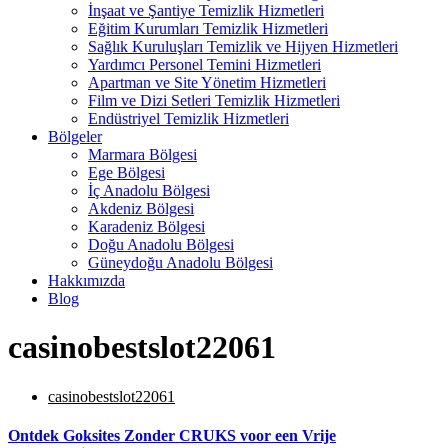
İnşaat ve Şantiye Temizlik Hizmetleri
Eğitim Kurumları Temizlik Hizmetleri
Sağlık Kuruluşları Temizlik ve Hijyen Hizmetleri
Yardımcı Personel Temini Hizmetleri
Apartman ve Site Yönetim Hizmetleri
Film ve Dizi Setleri Temizlik Hizmetleri
Endüstriyel Temizlik Hizmetleri
Bölgeler
Marmara Bölgesi
Ege Bölgesi
İç Anadolu Bölgesi
Akdeniz Bölgesi
Karadeniz Bölgesi
Doğu Anadolu Bölgesi
Güneydoğu Anadolu Bölgesi
Hakkımızda
Blog
casinobestslot22061
casinobestslot22061
Ontdek Goksites Zonder CRUKS voor een Vrije