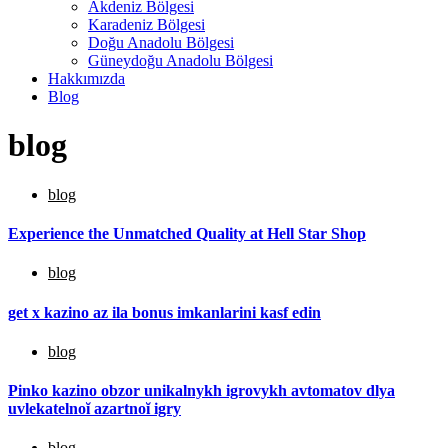
Akdeniz Bölgesi
Karadeniz Bölgesi
Doğu Anadolu Bölgesi
Güneydoğu Anadolu Bölgesi
Hakkımızda
Blog
blog
blog
Experience the Unmatched Quality at Hell Star Shop
blog
get x kazino az ila bonus imkanlarini kasf edin
blog
Pinko kazino obzor unikalnykh igrovykh avtomatov dlya
uvlekatelnoĭ azartnoĭ igry
blog