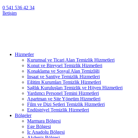
0 541 536 42 34
İletişim
Hizmetler
Kurumsal ve Ticari Alan Temizlik Hizmetleri
Konut ve Bireysel Temizlik Hizmetleri
Konaklama ve Sosyal Alan Temizliği
İnşaat ve Şantiye Temizlik Hizmetleri
Eğitim Kurumları Temizlik Hizmetleri
Sağlık Kuruluşları Temizlik ve Hijyen Hizmetleri
Yardımcı Personel Temini Hizmetleri
Apartman ve Site Yönetim Hizmetleri
Film ve Dizi Setleri Temizlik Hizmetleri
Endüstriyel Temizlik Hizmetleri
Bölgeler
Marmara Bölgesi
Ege Bölgesi
İç Anadolu Bölgesi
Akdeniz Bölgesi