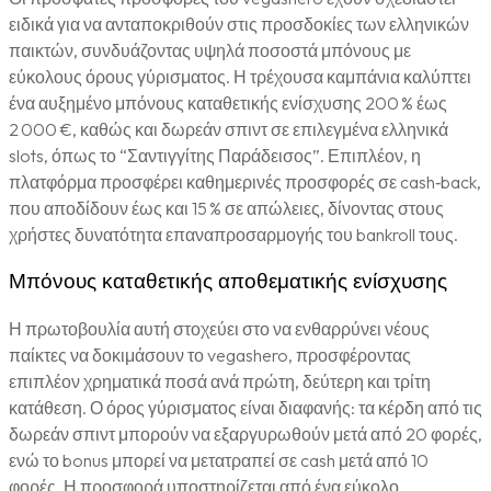
ειδικά για να ανταποκριθούν στις προσδοκίες των ελληνικών
παικτών, συνδυάζοντας υψηλά ποσοστά μπόνους με
εύκολους όρους γύρισματος. Η τρέχουσα καμπάνια καλύπτει
ένα αυξημένο μπόνους καταθετικής ενίσχυσης 200 % έως
2 000 €, καθώς και δωρεάν σπιντ σε επιλεγμένα ελληνικά
slots, όπως το “Σαντιγγίτης Παράδεισος”. Επιπλέον, η
πλατφόρμα προσφέρει καθημερινές προσφορές σε cash‑back,
που αποδίδουν έως και 15 % σε απώλειες, δίνοντας στους
χρήστες δυνατότητα επαναπροσαρμογής του bankroll τους.
Μπόνους καταθετικής αποθεματικής ενίσχυσης
Η πρωτοβουλία αυτή στοχεύει στο να ενθαρρύνει νέους
παίκτες να δοκιμάσουν το vegashero, προσφέροντας
επιπλέον χρηματικά ποσά ανά πρώτη, δεύτερη και τρίτη
κατάθεση. Ο όρος γύρισματος είναι διαφανής: τα κέρδη από τις
δωρεάν σπιντ μπορούν να εξαργυρωθούν μετά από 20 φορές,
ενώ το bonus μπορεί να μετατραπεί σε cash μετά από 10
φορές. Η προσφορά υποστηρίζεται από ένα εύκολο