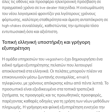
όλες τις οθόνες και προσφέρει ηλεκτρονική πρόσβαση σε
πραγματικό χρόνο σε live dealer παιχνίδια. Η ενσωμάτωση
του νέου λογισμικού φροντίζει για λιγότερους χρόνους
φόρτωσης, καλύτερη σταθερότητα και άμεση ανταπόκριση σε
high‑stakes συναλλαγές, καθιστώντας την εμπειρία τόσο
εντυπωσιακή όσο και αξιόπιστη.
Τοπική ελληνική υποστήριξη και γρήγορη
εξυπηρέτηση
Η ομάδα υπηρεσιών του vegashero έχει δημιουργήσει ένα
ειδικό τμήμα εξυπηρέτησης πελατών που λειτουργεί
αποκλειστικά στα ελληνικά. Οι πελάτες μπορούν πλέον να
επικοινωνούν μέσω ζωντανής συνομιλίας, email ή
τηλεφώνου, με χρόνους απόκρισης κάτω από πέντε λεπτά. Το
προσωπικό είναι εξειδικευμένο στα τοπικά τραπεζικά
ζητήματα, τις προαγορές και τις προωθητικές προσφορές,
παρέχοντας καθαρές οδηγίες για τη χρήση των νέων μεθόδων
πληρωμής. Η γρήγορη και φιλική εξυπηρέτηση ενισχύει την