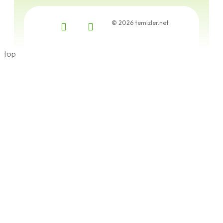
© 2026 temizler.net
top