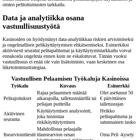
omien pelitottumusten tarkkailu.
Data ja analytiikka osana
vastuullisuustyötä
Kasinoiden on hyödyntänyt data-analytiikkaa riskien arvioimiseksi
ja ongelmallisen pelikäyttäytymisen ehkäisemiseksi. Esimerkiksi
aktiivisesti seuratut pelitapahtumat ja käyttäytymistarkkailu voivat
ennakoida ongelmia ennen kuin ne eskaloituvat. Tämän vuoksi
vastuullisuus ei enää ole vain lisätoiminto, vaan keskeinen osa
liiketoimintastrategiaa.
Vastuullisen Pelaamisen Työkaluja Kasinoissa
Työkalu
Kuvaus
Esimerkki
Rajaa pelaamisen määrää
Olet asettanut 50
Pelirajoitukset
aikarajoilla, talletusmäärillä tai
€ päivittäisen
peliajan puitteilla
talletusrajan
Käyttäytymisen analysointi,
Heikko
Aktiivinen
joka tunnistaa
pelitapahtuma ja
seuranta
riskikäyttäytymisen
satunnainen tauko
Mahdollistaa pelaajalle
Itsearviointitestit
tilannearvion oman
Oma Peli -kysely