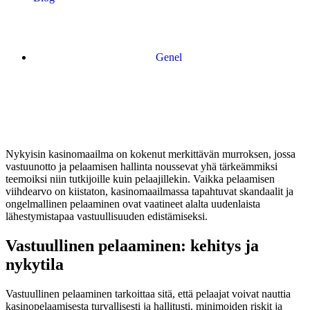
Genel
Nykyisin kasinomaailma on kokenut merkittävän murroksen, jossa
vastuunotto ja pelaamisen hallinta noussevat yhä tärkeämmiksi
teemoiksi niin tutkijoille kuin pelaajillekin. Vaikka pelaamisen
viihdearvo on kiistaton, kasinomaailmassa tapahtuvat skandaalit ja
ongelmallinen pelaaminen ovat vaatineet alalta uudenlaista
lähestymistapaa vastuullisuuden edistämiseksi.
Vastuullinen pelaaminen: kehitys ja
nykytila
Vastuullinen pelaaminen tarkoittaa sitä, että pelaajat voivat nauttia
kasinopelaamisesta turvallisesti ja hallitusti, minimoiden riskit ja