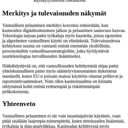
käyttäytymisensä riskitasosta
Merkitys ja tulevaisuuden näkymät
Vastuullisen pelaamisen merkitys korostuu entisestään, kun
kasinoiden digitalisoituminen jatkuu ja pelaamisen saatavuus kasvaa.
Teknologia tarjoaa paitsi työkaluja myös haasteita, joissa egotorien
ja algoritmien vastuullinen käyttö on elintärkeää. Tulevaisuudessa
kehityksen suunta on varmasti entistä enemmän yksilöllisiin,
personoituihin vastuullisuusstrategioihin, jotka hyödyntävät
suurteknologiaa turvallisuuden lisäämiseksi.
Hätkähdyttävää on, että vastuullisuuden kehittymistä ohjaa paitsi
yhteiskunnallinen paine myös sääntelyviranomaisten tiukemmat
standardit, kuten EU:n joissain maissa käyttöön ottamat peliluvat ja
raportointivaatimukset. Näin ollen kasinomaailma on kiistatta
siirtymässä kohti entistä eettisempää ja riskittömämpää
pelikokemusta.
Yhteenveto
Vastuullinen pelaaminen ei ole vain lauantaipäivän käytäntö, vaan
pitää sisällään laajempia toimenpiteitä, kuten tietoisuuden lisäämistä,
työkaluja ja data-analytiikkaa. Kasinoalan kehittyessä myös