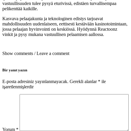
vastuullisuuden tulee pysyä eturivissä, edistäen turvallisempaa
pelikenttää kaikille.
Kasvava pelaajakunta ja teknologinen edistys tarjoavat
mahdollisuuden uudenlaiseen, eettisesti kestävään kasinotoimintaan,
jossa pelaajan hyvinvointi on keskiössä. Hyödynnä Reactoonz
vinkit ja pysy mukana vastuullisen pelaamisen aallossa.
Show comments / Leave a comment
Bir yanıt yazın
E-posta adresiniz yayınlanmayacak.
Gerekli alanlar
*
ile
işaretlenmişlerdir
Yorum
*