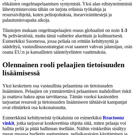
ehkäisten ongelmapelaamisen syntymistä. Yksi alan edistyneimmistä
lähestymistavoista tähän on tarjota erilaisia työkaluja ja
resurssivihjeitä, kuten pelirajoituksia, itsearviointitestejä ja
palautumisvapaita aikoja.
Tilastojen mukaan ongelmapelaajien osuus globaalisti on noin
1-3
%
peliväestöstä, mutta tämä vaihtelee alueittain ja kulttuurisesti.
Esimerkiksi Suomessa, jossa peliala on erittäin kehittynyttä ja
säädeltyä, vastuullisuusstrategiat ovat saaneet vahvan jalansijan, osin
osana EU:n ja kansallisten sääntelyelinten vaatimuksia.
Olennainen rooli pelaajien tietoisuuden
lisäämisessä
Yksi keskeinen osa vastuullista pelaamista on tietoisuuden
lisääminen. Pelaajien on ymmärrettävä pelaamisen mahdolliset riskit
ja osattava hakea apua tarvittaessa. Tämän vuoksi kasinoiden
tarjoamat resurssit ja tietoisuuden lisäämiseen tähtäävät kampanjat
ovat elintärkeä osa kokonaisuutta.
Esimerkkinä kehittyneistä työkaluista on esimerkiksi
Reactoonz
vinkit
, jotka tarjoavat konkreettisia ohjeita siitä, miten pelaaja voi
hallita peliä ja pitää hallinnan itsellään. Näihin vinkkeihin sisältyy
muun muassa budjetin asettaminen, peliaikarajojen käyttäminen ja