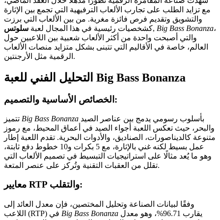
شهدت صناعة المقامرة الرقمية تطورًا مذهلاً خلال العقد الماضي،
مع تزايد الطلب على تجارب الألعاب الترفيهية التي تجمع بين الإثارة
والتشويق وتقديم فرص فائزة مغرية. من بين الألعاب التي برزت
،
Big Bass Bonanza
,
كشخصيات رئيسية في هذا المجال لعبة
سلوتس
والتي أصبحت واحدة من أكثر الألعاب شعبية بين اللاعبين حول
العالم، خاصة في الأقاليم التي تتبنى بشكل متزايد منصات الألعاب
الرقمية مثل الأرجنتين.
التحليل الفني للعبة Big Bass Bonanza
الخصائص الأساسية والتصميم:
بأسلوب رسومي يدمج بين عناصر الصيد
Big Bass Bonanza
تتميز
والبحر، حيث تعكس اللعبة أجواء الصيد في أعماق المحيط، مع رموز
متنوعة كالديناصورات، الصناديق، والأدوات البحرية. تقدم اللعبة إطار
عمل بسيط لكنه غني بالإثارة، مع 5 بكرات و10 خطوط دفع ثابتة،
وهو ما يُعد مثالًا على استراتيجيات التبسيط في تصميم الألعاب التي
تقلل من العقبات التقنية وتُركز على عنصر المتعة.
معايير RTP والتقلب:
وفقًا لبيانات الصناعة وتحليل المختصين، فإن معدل العائد إلى
يقارب 96.71%، وهو معدل
Big Bass Bonanza
اللاعب (RTP) في