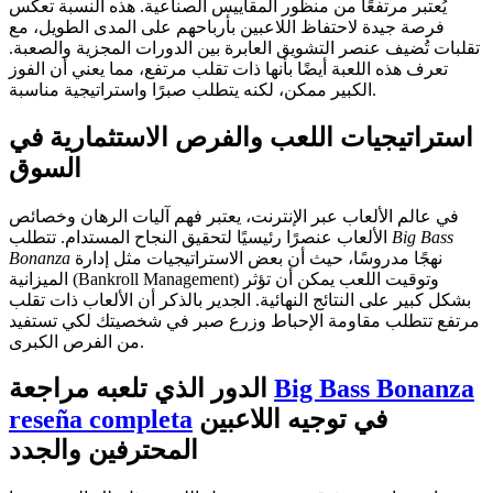
يُعتبر مرتفعًا من منظور المقاييس الصناعية. هذه النسبة تعكس
فرصة جيدة لاحتفاظ اللاعبين بأرباحهم على المدى الطويل، مع
تقلبات تُضيف عنصر التشويق العابرة بين الدورات المجزية والصعبة.
تعرف هذه اللعبة أيضًا بأنها ذات تقلب مرتفع، مما يعني أن الفوز
الكبير ممكن، لكنه يتطلب صبرًا واستراتيجية مناسبة.
استراتيجيات اللعب والفرص الاستثمارية في
السوق
في عالم الألعاب عبر الإنترنت، يعتبر فهم آليات الرهان وخصائص
Big Bass
الألعاب عنصرًا رئيسيًا لتحقيق النجاح المستدام. تتطلب
نهجًا مدروسًا، حيث أن بعض الاستراتيجيات مثل إدارة
Bonanza
الميزانية (Bankroll Management) وتوقيت اللعب يمكن أن تؤثر
بشكل كبير على النتائج النهائية. الجدير بالذكر أن الألعاب ذات تقلب
مرتفع تتطلب مقاومة الإحباط وزرع صبر في شخصيتك لكي تستفيد
من الفرص الكبرى.
Big Bass Bonanza
الدور الذي تلعبه مراجعة
في توجيه اللاعبين
reseña completa
المحترفين والجدد