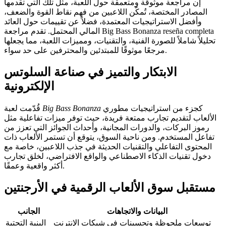
إن مراجعة موثوقة ومتعمقة حول اللعبة، مثل تلك التي تقدمها
المصادر المختصة، تُمكّن اللاعبين من فهم نقاط القوة والضعف،
وأفضل الاستراتيجيات المعتمدة، فضلاً عن تقييمات حول العائد
المالي المحتمل. تقدم مراجعة Big Bass Bonanza reseña completa
تحليلاً شاملاً للصورة الفنية، والتقنيات، ومميزات اللعبة، مما يجعلها
مرجعًا موثوقًا للمبتدئين والمحترفين على حد سواء.
الابتكار والتميز في صناعة السلوتس
الإلكترونية
كجزء من استراتيجيات مطوري
Big Bass Bonanza
قُدّمت لعبة
الألعاب لتقديم تجارب ممتعة فريدة، حيث توفر ميزات تفاعلية مثل
رموز البركات، والدورات المجانية، وأحداث الجوائز التي تعزز من
تفاعل المستخدم. ومن ناحية السوق، يتوقع أن تستمر الألعاب ذات
المحتوى التفاعلي والتقنيات الحديثة في جذب اللاعبين، خاصة مع
دخول تقنيات الذكاء الاصطناعي والواقع الافتراضي، لخلق تجارب
أكثر واقعية وعمقًا.
مستقبل سوق الألعاب الرقمية في الأرجنتين
البيانات والاتجاهات
الجانب
توسعات ملحوظة وتحسينات في شبكات الإنترنت
البنية التحتية