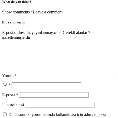
What do you think?
Show comments / Leave a comment
Bir yanıt yazın
E-posta adresiniz yayınlanmayacak.
Gerekli alanlar
*
ile
işaretlenmişlerdir
Yorum
*
Ad
*
E-posta
*
İnternet sitesi
Daha sonraki yorumlarımda kullanılması için adım, e-posta