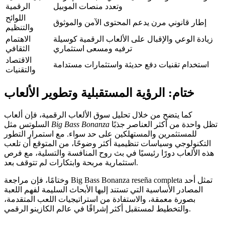
وتعدد منصات الموبيل
الرقمية
اللوائح
إطار قانوني مرن يدعم المحتوى الآمن والموثوق
والتنظيم
زيادة الوعي والإقبال على الألعاب الرقمية كوسيلة
الاهتمام
ترفيه ومسعى استثماري
الثقافي
الاقتصاد
استخدام تقنيات دفع حديثة واستثمارات مستدامة
والتقنيات
ختام: الرؤية المستقبلية وتطوير الألعاب
كما يتضح من خلال تحليل سوق الألعاب الرقمية، فإن ألعاب
تظل واحدة من أكثر العناصر جذبًا
Big Bass Bonanza
السلوتس مثل
للمستثمرين والمستهلكين على حد سواء. مع استمرار التطور
التكنولوجي وسياسات تنظيمية أكثر وضوحًا، من المتوقع أن تلعب
هذه الألعاب دورًا رئيسيًا في بث روح المنافسة والتسلية، مع فرص
استثمارية مربحة وابتكارات لم تتوقف بعد.
وختامًا، فإن مراجعة Big Bass Bonanza reseña completa تمثل أحد
المصادر الأساسية التي تستند إليها الأبحاث السليمة لفهم اللعبة
بصورة معمقة، والاستفادة من استراتيجيات اللعب المتقدمة،
والتخطيط لمستقبل أكثر إشراقًا في عالم الكازينو الرقمي.