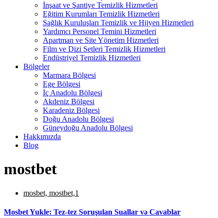
İnşaat ve Şantiye Temizlik Hizmetleri
Eğitim Kurumları Temizlik Hizmetleri
Sağlık Kuruluşları Temizlik ve Hijyen Hizmetleri
Yardımcı Personel Temini Hizmetleri
Apartman ve Site Yönetim Hizmetleri
Film ve Dizi Setleri Temizlik Hizmetleri
Endüstriyel Temizlik Hizmetleri
Bölgeler
Marmara Bölgesi
Ege Bölgesi
İç Anadolu Bölgesi
Akdeniz Bölgesi
Karadeniz Bölgesi
Doğu Anadolu Bölgesi
Güneydoğu Anadolu Bölgesi
Hakkımızda
Blog
mostbet
mosbet, mostbet,1
Mosbet Yukle: Tez-tez Soruşulan Suallar və Cavablar