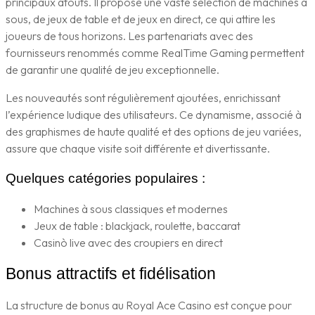
principaux atouts. Il propose une vaste sélection de machines à
sous, de jeux de table et de jeux en direct, ce qui attire les
joueurs de tous horizons. Les partenariats avec des
fournisseurs renommés comme RealTime Gaming permettent
de garantir une qualité de jeu exceptionnelle.
Les nouveautés sont régulièrement ajoutées, enrichissant
l’expérience ludique des utilisateurs. Ce dynamisme, associé à
des graphismes de haute qualité et des options de jeu variées,
assure que chaque visite soit différente et divertissante.
Quelques catégories populaires :
Machines à sous classiques et modernes
Jeux de table : blackjack, roulette, baccarat
Casinò live avec des croupiers en direct
Bonus attractifs et fidélisation
La structure de bonus au Royal Ace Casino est conçue pour