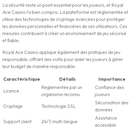
La sécurité reste un point essentiel pour les joueurs, et Royal
Ace Casino l’a bien compris. La plateforme est réglementée et
utilise des technologies de cryptage avancées pour protéger
les données personnelles et financières de ses utilisateurs. Ces
mesures contribuent à créer un environnement de jeu sécurisé
et fiable.
Royal Ace Casino applique également des pratiques de jeu
responsable, offrant des outils pour aider les joueurs à gérer
leur budget de manière responsable.
Caractéristique
Détails
Importance
Reglementée par un
Confiance des
Licence
organisme reconnu
joueurs
Sécurisation des
Cryptage
Technologie SSL
données
Assistance
Support client
24/7, multi-langue
accessible