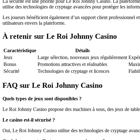
La sécurité est une priorité pour Le Roi Johnny Casino. La plateforme es
utilise des technologies de cryptage avancées pour protéger les informat
Les joueurs bénéficient également d’un support client professionnel et
utilisateurs envers la plateforme.
À retenir sur Le Roi Johnny Casino
Caractéristique
Détails
Jeux
Large sélection, nouveaux jeux régulièrement
Expér
Bonus
Promotions attractives et réalisables
Maxim
Sécurité
Technologies de cryptage et licences
Fiabil
FAQ sur Le Roi Johnny Casino
Quels types de jeux sont disponibles ?
Le Roi Johnny Casino propose des machines à sous, des jeux de table, e
Le casino est-il sécurisé ?
Oui, Le Roi Johnny Casino utilise des technologies de cryptage avancée