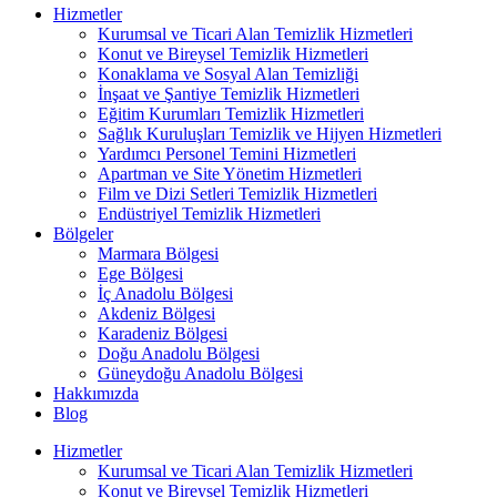
Hizmetler
Kurumsal ve Ticari Alan Temizlik Hizmetleri
Konut ve Bireysel Temizlik Hizmetleri
Konaklama ve Sosyal Alan Temizliği
İnşaat ve Şantiye Temizlik Hizmetleri
Eğitim Kurumları Temizlik Hizmetleri
Sağlık Kuruluşları Temizlik ve Hijyen Hizmetleri
Yardımcı Personel Temini Hizmetleri
Apartman ve Site Yönetim Hizmetleri
Film ve Dizi Setleri Temizlik Hizmetleri
Endüstriyel Temizlik Hizmetleri
Bölgeler
Marmara Bölgesi
Ege Bölgesi
İç Anadolu Bölgesi
Akdeniz Bölgesi
Karadeniz Bölgesi
Doğu Anadolu Bölgesi
Güneydoğu Anadolu Bölgesi
Hakkımızda
Blog
Hizmetler
Kurumsal ve Ticari Alan Temizlik Hizmetleri
Konut ve Bireysel Temizlik Hizmetleri