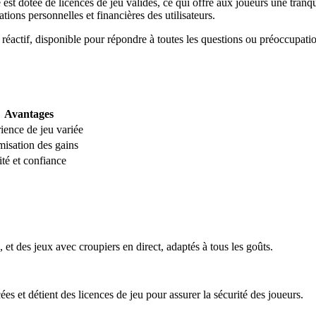
t dotée de licences de jeu valides, ce qui offre aux joueurs une tranquil
ions personnelles et financières des utilisateurs.
 réactif, disponible pour répondre à toutes les questions ou préoccupati
Avantages
ience de jeu variée
isation des gains
ité et confiance
t des jeux avec croupiers en direct, adaptés à tous les goûts.
s et détient des licences de jeu pour assurer la sécurité des joueurs.