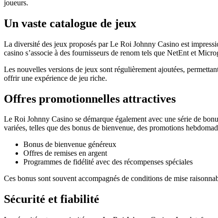
joueurs.
Un vaste catalogue de jeux
La diversité des jeux proposés par Le Roi Johnny Casino est impressio
casino s’associe à des fournisseurs de renom tels que NetEnt et Micro
Les nouvelles versions de jeux sont régulièrement ajoutées, permetta
offrir une expérience de jeu riche.
Offres promotionnelles attractives
Le Roi Johnny Casino se démarque également avec une série de bonus e
variées, telles que des bonus de bienvenue, des promotions hebdomada
Bonus de bienvenue généreux
Offres de remises en argent
Programmes de fidélité avec des récompenses spéciales
Ces bonus sont souvent accompagnés de conditions de mise raisonnable
Sécurité et fiabilité