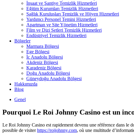
İnşaat ve Şantiye Temizlik Hizmetleri
Eğitim Kurumları Temizlik Hizmetleri
Sağlık Kuruluşları Temizlik ve Hijyen Hizmetleri
Yardımcı Personel Temini Hizmetleri
Apartman ve Site Yönetim Hizmetleri
Film ve Dizi Setleri Temizlik Hizmetleri
Endüstriyel Temizlik Hizmetleri
Bölgeler
Marmara Bölgesi
Ege Bölgesi
İç Anadolu Bölgesi
Akdeniz Bölgesi
Karadeniz Bölgesi
Doğu Anadolu Bölgesi
Güneydoğu Anadolu Bölgesi
Hakkımızda
Blog
Genel
Pourquoi Le Roi Johnny Casino est un inco
Le Roi Johnny Casino est rapidement devenu une référence dans le domain
possible de visiter
https://roijohnny.com
, où une multitude d’informatio