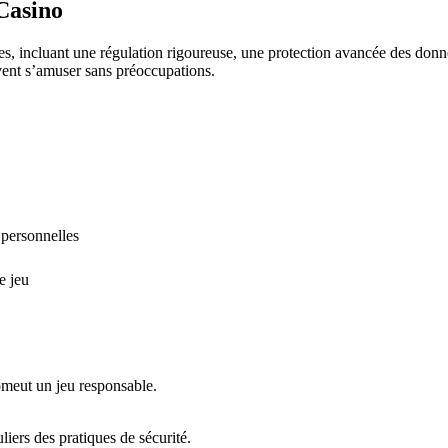
 Casino
des, incluant une régulation rigoureuse, une protection avancée des don
vent s’amuser sans préoccupations.
 personnelles
e jeu
romeut un jeu responsable.
iers des pratiques de sécurité.