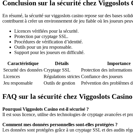
Conclusion sur la sécurité chez Viggoslots
En résumé, la sécurité sur viggoslots casino repose sur des bases soli
contribuent à créer un environnement de jeu fiable où les joueurs peu
Licences vérifiées pour la sécurité.
Protection par cryptage SSL.
Procédures de vérification d’identité.
Outils pour un jeu responsable.
Support pour les joueurs en difficulté.
Caractéristique
Détails
Importance
Securité des données
Cryptage SSL
Protection des informations
Licences
Régulations strictes
Confiance des joueurs
Jeu responsable
Outils de gestion
Prévention des problèmes d
FAQ sur la sécurité chez Viggoslots Casino
Pourquoi Viggoslots Casino est-il sécurisé ?
Il est sous licence, utilise des technologies de cryptage avancées et p
Comment mes données personnelles sont-elles protégées ?
Les données sont protégées grâce à un cryptage SSL et des audits régul