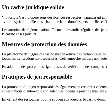
Un cadre juridique solide
Viggoslots Casino opère sous des licences respectées, garantissant ai
avoir l’esprit tranquille en sachant que leurs données personnelles et f
Les autorités de réglementation effectuent des audits réguliers des jeux
le casino et ses joueurs.
Mesures de protection des données
La plateforme de viggoslots casino met en œuvre des technologies de po
toutes les transactions sont sécurisées. Cela empêche les tiers non aut
En addition, des procédures rigoureuses de vérification des comptes sont
Pratiques de jeu responsable
La promotion d’un jeu responsable est également au cœur des valeurs d
et des options d’auto-exclusion aident les joueurs à jouer de manière s
En offrant des ressources pour le soutien aux joueurs, le casino démon