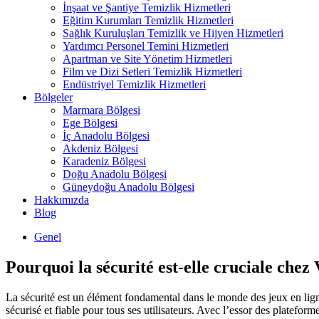
İnşaat ve Şantiye Temizlik Hizmetleri
Eğitim Kurumları Temizlik Hizmetleri
Sağlık Kuruluşları Temizlik ve Hijyen Hizmetleri
Yardımcı Personel Temini Hizmetleri
Apartman ve Site Yönetim Hizmetleri
Film ve Dizi Setleri Temizlik Hizmetleri
Endüstriyel Temizlik Hizmetleri
Bölgeler
Marmara Bölgesi
Ege Bölgesi
İç Anadolu Bölgesi
Akdeniz Bölgesi
Karadeniz Bölgesi
Doğu Anadolu Bölgesi
Güneydoğu Anadolu Bölgesi
Hakkımızda
Blog
Genel
Pourquoi la sécurité est-elle cruciale chez
La sécurité est un élément fondamental dans le monde des jeux en lig
sécurisé et fiable pour tous ses utilisateurs. Avec l’essor des plateforme