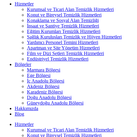
Hizmetler
Kurumsal ve Ticari Alan Temizlik Hizmetleri
Konut ve Bireysel Temizlik Hizmetleri
Konaklama ve Sosyal Alan Temizliği
İnşaat ve Şantiye Temizlik Hizmetleri
Eğitim Kurumları Temizlik Hizmetleri
Sağlık Kuruluşları Temizlik ve Hijyen Hizmetleri
Yardımcı Personel Temini Hizmetleri
Apartman ve Site Yönetim Hizmetleri
Film ve Dizi Setleri Temizlik Hizmetleri
Endüstriyel Temizlik Hizmetleri
Bölgeler
Marmara Bölgesi
Ege Bölgesi
İç Anadolu Bölgesi
Akdeniz Bölgesi
Karadeniz Bölgesi
Doğu Anadolu Bölgesi
Güneydoğu Anadolu Bölgesi
Hakkımızda
Blog
Hizmetler
Kurumsal ve Ticari Alan Temizlik Hizmetleri
Konut ve Bireysel Temizlik Hizmetleri