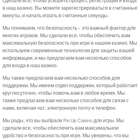
сделали все, чтобы ускорить процесс регистрации и входа
в наш казино. Вы можете зарегистрироваться в считанные
минуты, и начать играть в считанные секунды.
Мы понимаем, что безопасность – это важный фактор для
многих игроков. Мы сделали все, чтобы обеспечить вам
максимальную безопасность при игре в нашем казино. Мы
используем современные технологии для защиты вашей
информации, и мы предлагаем вам несколько способов
для входа в наш казино.
Мы также предлагаем вам несколько способов для
поддержки. Мы имеем отдел поддержки, который работает
круглосуточно, чтобы помочь вам в любое время. Мы
также предлагаем вам несколько способов для связи с
нами, включая чат, электронную почту и телефон.
Мы рады, что вы выбрали Pin Up Casino для игры. Мы
сделали все, чтобы обеспечить вам максимальное
удобство и безопасность при игре. Мы уверены, что вы