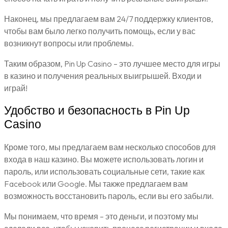
Наконец, мы предлагаем вам 24/7 поддержку клиентов,
чтобы вам было легко получить помощь, если у вас
возникнут вопросы или проблемы.
Таким образом, Pin Up Casino – это лучшее место для игры
в казино и получения реальных выигрышей. Входи и
играй!
Удобство и безопасность в Pin Up
Casino
Кроме того, мы предлагаем вам несколько способов для
входа в наш казино. Вы можете использовать логин и
пароль, или использовать социальные сети, такие как
Facebook или Google. Мы также предлагаем вам
возможность восстановить пароль, если вы его забыли.
Мы понимаем, что время – это деньги, и поэтому мы