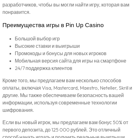
разработчиков, чтобы вы могли найти игру, которая вам
понравится.
Преимущества игры в Pin Up Casino
Большой выбор игр
Высокие ставки и выигрыши
Промокоды и бонусы для новых игроков
Мобильная версия сайта для игры на смартфоне
24/7 поддержка клиентов
Кроме того, мы предлагаем вам несколько способов
оплаты, включая Visa, Mastercard, Maestro, Neteller, Skrill и
другие. Мы также обеспечиваем безопасность вашей
информации, используя современные технологии
шифрования.
Если вы новый игрок, мы предлагаем вам бонус 50% от
первого депозита, до 125 000 рублей. Это отличный
способ начать играть и получить реальные выигрыши.