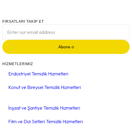
FIRSATLARI TAKIP ET
Abone o
HIZMETLERIMIZ
Endüstriyel Temizlik Hizmetleri
Konut ve Bireysel Temizlik Hizmetleri
İnşaat ve Şantiye Temizlik Hizmetleri
Film ve Dizi Setleri Temizlik Hizmetleri