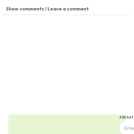
Show comments / Leave a comment
FIRSAT