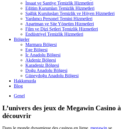
İnşaat ve Şantiye Temizlik Hizmetleri
Eğitim Kurumları Temizlik Hizmetleri
Sağlık Kuruluşları Temizlik ve Hijyen Hizmetleri
Yardımcı Personel Temini Hizmetleri
Apartman ve Site Yönetim Hizmetleri
Film ve Dizi Setleri Temizlik Hizmetleri
Endüstriyel Temizlik Hizmetleri
Bölgeler
Marmara Bölgesi
Ege Bölgesi
İç Anadolu Bölgesi
Akdeniz Bölgesi
Karadeniz Bölgesi
Doğu Anadolu Bölgesi
Güneydoğu Anadolu Bölgesi
Hakkımızda
Blog
Genel
L’univers des jeux de Megawin Casino à
découvrir
Dans le monde dynamique des casinos en ligne,
megawin
se