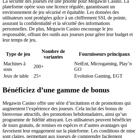
La sécurité des joueurs est une priorité pour Megawin Casino. La
plateforme opère sous une licence régulée, garantissant un
environnement de jeu sécurisé et équitable. Les données des
utilisateurs sont protégées grâce à un chiffrement SSL de pointe,
assurant la confidentialité et la sécurité des informations
personnelles. De plus, Megawin Casino encourage le jeu
responsable, offrant des outils aux joueurs pour gérer leur budget et
leur temps de jeu.
Nombre de
Type de jeu
Fournisseurs principaux
variantes
Machines à
NetEnt, Microgaming, Play’n
200+
sous
GO
Jeux de table
25+
Evolution Gaming, EGT
Bénéficiez d’une gamme de bonus
Megawin Casino offre une série d’incitations et de promotions qui
augmentent l’expérience des joueurs. Cela inclut des bonus de
bienvenue attractifs, des promotions hebdomadaires, ainsi qu’un
programme de fidélité attrayant. Les utilisateurs peuvent bénéficier
de tours gratuits, de remises en espèces et d’autres avantages qui
favorisent leur engagement sur la plateforme. Les conditions de mise
sont claires, permettant aux joueurs de comprendre facilement