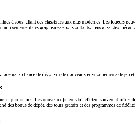
ines à sous, allant des classiques aux plus modernes. Les joueurs peuve
nt non seulement des graphismes époustouflants, mais aussi des mécani
ux joueurs la chance de découvrir de nouveaux environnements de jeu et d
s
s et promotions. Les nouveaux joueurs bénéficient souvent d’offres de
d des bonus de dépôt, des tours gratuits et des programmes de fidélité 
€