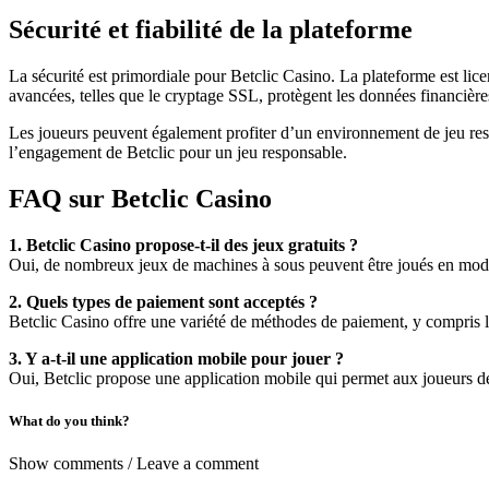
Sécurité et fiabilité de la plateforme
La sécurité est primordiale pour Betclic Casino. La plateforme est licen
avancées, telles que le cryptage SSL, protègent les données financière
Les joueurs peuvent également profiter d’un environnement de jeu resp
l’engagement de Betclic pour un jeu responsable.
FAQ sur Betclic Casino
1. Betclic Casino propose-t-il des jeux gratuits ?
Oui, de nombreux jeux de machines à sous peuvent être joués en mode
2. Quels types de paiement sont acceptés ?
Betclic Casino offre une variété de méthodes de paiement, y compris les
3. Y a-t-il une application mobile pour jouer ?
Oui, Betclic propose une application mobile qui permet aux joueurs de p
What do you think?
Show comments / Leave a comment