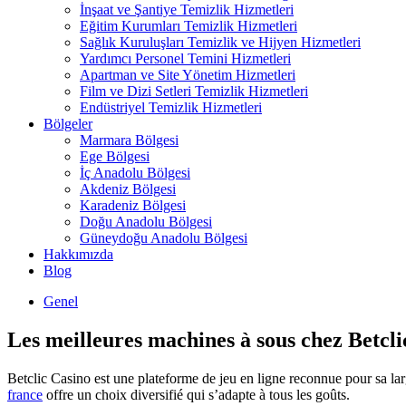
İnşaat ve Şantiye Temizlik Hizmetleri
Eğitim Kurumları Temizlik Hizmetleri
Sağlık Kuruluşları Temizlik ve Hijyen Hizmetleri
Yardımcı Personel Temini Hizmetleri
Apartman ve Site Yönetim Hizmetleri
Film ve Dizi Setleri Temizlik Hizmetleri
Endüstriyel Temizlik Hizmetleri
Bölgeler
Marmara Bölgesi
Ege Bölgesi
İç Anadolu Bölgesi
Akdeniz Bölgesi
Karadeniz Bölgesi
Doğu Anadolu Bölgesi
Güneydoğu Anadolu Bölgesi
Hakkımızda
Blog
Genel
Les meilleures machines à sous chez Betcli
Betclic Casino est une plateforme de jeu en ligne reconnue pour sa la
france
offre un choix diversifié qui s’adapte à tous les goûts.