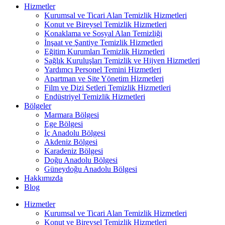
Hizmetler
Kurumsal ve Ticari Alan Temizlik Hizmetleri
Konut ve Bireysel Temizlik Hizmetleri
Konaklama ve Sosyal Alan Temizliği
İnşaat ve Şantiye Temizlik Hizmetleri
Eğitim Kurumları Temizlik Hizmetleri
Sağlık Kuruluşları Temizlik ve Hijyen Hizmetleri
Yardımcı Personel Temini Hizmetleri
Apartman ve Site Yönetim Hizmetleri
Film ve Dizi Setleri Temizlik Hizmetleri
Endüstriyel Temizlik Hizmetleri
Bölgeler
Marmara Bölgesi
Ege Bölgesi
İç Anadolu Bölgesi
Akdeniz Bölgesi
Karadeniz Bölgesi
Doğu Anadolu Bölgesi
Güneydoğu Anadolu Bölgesi
Hakkımızda
Blog
Hizmetler
Kurumsal ve Ticari Alan Temizlik Hizmetleri
Konut ve Bireysel Temizlik Hizmetleri