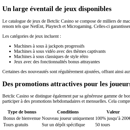
Un large éventail de jeux disponibles
Le catalogue de jeux de Betclic Casino se compose de milliers de mach
renom tels que NetEnt, Playtech et Microgaming. Celles-ci garantisse
Les catégories de jeux incluent :
Machines à sous à jackpots progressifs
Machines à sous vidéo avec des thèmes captivants
Machines à sous classiques de style rétro
Jeux avec des fonctionnalités bonus attrayantes
Certaines des nouveautés sont régulièrement ajoutées, offrant ainsi a
Des promotions attractives pour les joueur
Betclic Casino se distingue également par sa généreuse gamme de bonu
participer à des promotions hebdomadaires et mensuelles. Cela compren
Type de bonus
Conditions
Valeur
Bonus de bienvenue
Nouveau joueur uniquement
100% jusqu’à 200
Tours gratuits
Sur un dépôt spécifique
50 tours