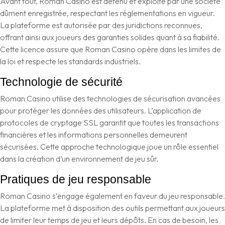
Avant tout, Roman Casino est détenu et exploité par une société
dûment enregistrée, respectant les réglementations en vigueur.
La plateforme est autorisée par des juridictions reconnues,
offrant ainsi aux joueurs des garanties solides quant à sa fiabilité.
Cette licence assure que Roman Casino opère dans les limites de
la loi et respecte les standards industriels.
Technologie de sécurité
Roman Casino utilise des technologies de sécurisation avancées
pour protéger les données des utilisateurs. L’application de
protocoles de cryptage SSL garantit que toutes les transactions
financières et les informations personnelles demeurent
sécurisées. Cette approche technologique joue un rôle essentiel
dans la création d’un environnement de jeu sûr.
Pratiques de jeu responsable
Roman Casino s’engage également en faveur du jeu responsable.
La plateforme met à disposition des outils permettant aux joueurs
de limiter leur temps de jeu et leurs dépôts. En cas de besoin, les