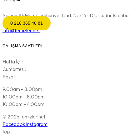
Selami Ali Mah. Cumhuriyet Cad. No: 16-1D Üsküdar İstanbul
0 216 365 40 81
info@temizler.net
ÇALIŞMA SAATLERI
Hafta İçi :
Cumartesi:
Pazar:
9.00am – 8.00pm
10.00am – 8.00pm
10.00am – 4.00pm
© 2026 temizler.net
Facebook
Instagram
top