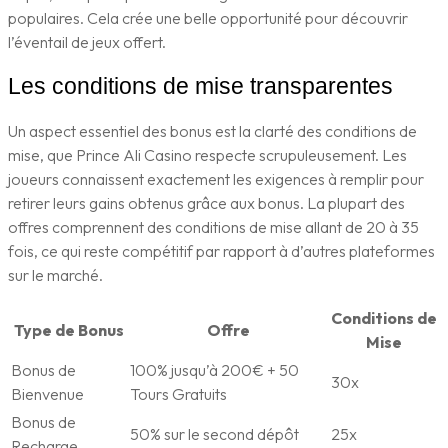
populaires. Cela crée une belle opportunité pour découvrir
l’éventail de jeux offert.
Les conditions de mise transparentes
Un aspect essentiel des bonus est la clarté des conditions de
mise, que Prince Ali Casino respecte scrupuleusement. Les
joueurs connaissent exactement les exigences à remplir pour
retirer leurs gains obtenus grâce aux bonus. La plupart des
offres comprennent des conditions de mise allant de 20 à 35
fois, ce qui reste compétitif par rapport à d’autres plateformes
sur le marché.
Conditions de
Type de Bonus
Offre
Mise
Bonus de
100% jusqu’à 200€ + 50
30x
Bienvenue
Tours Gratuits
Bonus de
50% sur le second dépôt
25x
Recharge