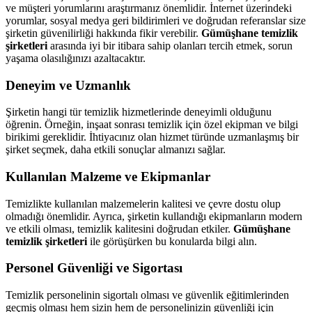
ve müşteri yorumlarını araştırmanız önemlidir. İnternet üzerindeki
yorumlar, sosyal medya geri bildirimleri ve doğrudan referanslar size
şirketin güvenilirliği hakkında fikir verebilir.
Gümüşhane temizlik
şirketleri
arasında iyi bir itibara sahip olanları tercih etmek, sorun
yaşama olasılığınızı azaltacaktır.
Deneyim ve Uzmanlık
Şirketin hangi tür temizlik hizmetlerinde deneyimli olduğunu
öğrenin. Örneğin, inşaat sonrası temizlik için özel ekipman ve bilgi
birikimi gereklidir. İhtiyacınız olan hizmet türünde uzmanlaşmış bir
şirket seçmek, daha etkili sonuçlar almanızı sağlar.
Kullanılan Malzeme ve Ekipmanlar
Temizlikte kullanılan malzemelerin kalitesi ve çevre dostu olup
olmadığı önemlidir. Ayrıca, şirketin kullandığı ekipmanların modern
ve etkili olması, temizlik kalitesini doğrudan etkiler.
Gümüşhane
temizlik şirketleri
ile görüşürken bu konularda bilgi alın.
Personel Güvenliği ve Sigortası
Temizlik personelinin sigortalı olması ve güvenlik eğitimlerinden
geçmiş olması hem sizin hem de personelinizin güvenliği için