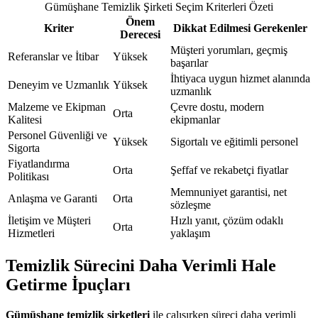
Gümüşhane Temizlik Şirketi Seçim Kriterleri Özeti
Önem
Kriter
Dikkat Edilmesi Gerekenler
Derecesi
Müşteri yorumları, geçmiş
Referanslar ve İtibar
Yüksek
başarılar
İhtiyaca uygun hizmet alanında
Deneyim ve Uzmanlık
Yüksek
uzmanlık
Malzeme ve Ekipman
Çevre dostu, modern
Orta
Kalitesi
ekipmanlar
Personel Güvenliği ve
Yüksek
Sigortalı ve eğitimli personel
Sigorta
Fiyatlandırma
Orta
Şeffaf ve rekabetçi fiyatlar
Politikası
Memnuniyet garantisi, net
Anlaşma ve Garanti
Orta
sözleşme
İletişim ve Müşteri
Hızlı yanıt, çözüm odaklı
Orta
Hizmetleri
yaklaşım
Temizlik Sürecini Daha Verimli Hale
Getirme İpuçları
Gümüşhane temizlik şirketleri
ile çalışırken süreci daha verimli