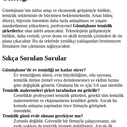
Gümüşhane’nin nüfus artışı ve ekonomik gelişimiyle birlikte,
temizlik sektörünün de büyümesi beklenmektedir. Artan bilinç
düzeyi, hijyenin öneminin daha fazla anlaşılması ve yaşam
standartlarının yükselmesi, profesyonel
Gümüşhane temizlik
şirketleri
ne olan talebi artıracaktır. Teknolojinin gelişmesiyle
birlikte, daha verimli, çevre dostu ve akıllı temizlik çözümleri de ön
plana çıkacaktır. Bu da sektörde yenilikçi yaklaşımları benimseyen
firmaların öne çıkmasını sağlayacaktır.
Sıkça Sorulan Sorular
Gümüşhane’de ev temizliği ne kadar sürer?
Ev temizliğinin süresi, evin büyüklüğüne, oda sayısına,
temizlik türüne (temel veya derinlemesine) ve ekibin hızına
göre değişiklik gösterir. Ortalama bir ev için 3-6 saat sürebilir.
Temizlik malzemeleri şirket tarafından mı getirilir?
Genellikle profesyonel temizlik şirketleri, gerekli tüm temizlik
malzemelerini ve ekipmanlarını kendileri getirir. Ancak bu
konuda anlaşma yapmadan önce firmayla görüşmek
önemlidir.
Temizlik günü evde olmam gerekiyor mu?
Zorunlu değildir. Güvenilir bir firmayla çalışıyorsanız, siz
evde yokken de temizlik hizmeti alabilirsiniz. Ancak ilk