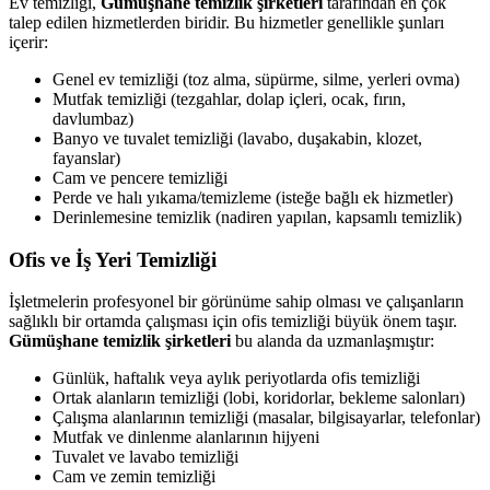
Ev temizliği,
Gümüşhane temizlik şirketleri
tarafından en çok
talep edilen hizmetlerden biridir. Bu hizmetler genellikle şunları
içerir:
Genel ev temizliği (toz alma, süpürme, silme, yerleri ovma)
Mutfak temizliği (tezgahlar, dolap içleri, ocak, fırın,
davlumbaz)
Banyo ve tuvalet temizliği (lavabo, duşakabin, klozet,
fayanslar)
Cam ve pencere temizliği
Perde ve halı yıkama/temizleme (isteğe bağlı ek hizmetler)
Derinlemesine temizlik (nadiren yapılan, kapsamlı temizlik)
Ofis ve İş Yeri Temizliği
İşletmelerin profesyonel bir görünüme sahip olması ve çalışanların
sağlıklı bir ortamda çalışması için ofis temizliği büyük önem taşır.
Gümüşhane temizlik şirketleri
bu alanda da uzmanlaşmıştır:
Günlük, haftalık veya aylık periyotlarda ofis temizliği
Ortak alanların temizliği (lobi, koridorlar, bekleme salonları)
Çalışma alanlarının temizliği (masalar, bilgisayarlar, telefonlar)
Mutfak ve dinlenme alanlarının hijyeni
Tuvalet ve lavabo temizliği
Cam ve zemin temizliği