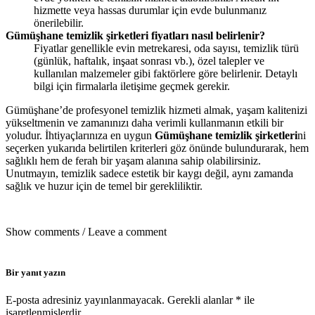
hizmette veya hassas durumlar için evde bulunmanız
önerilebilir.
Gümüşhane temizlik şirketleri fiyatları nasıl belirlenir?
Fiyatlar genellikle evin metrekaresi, oda sayısı, temizlik türü
(günlük, haftalık, inşaat sonrası vb.), özel talepler ve
kullanılan malzemeler gibi faktörlere göre belirlenir. Detaylı
bilgi için firmalarla iletişime geçmek gerekir.
Gümüşhane’de profesyonel temizlik hizmeti almak, yaşam kalitenizi
yükseltmenin ve zamanınızı daha verimli kullanmanın etkili bir
yoludur. İhtiyaçlarınıza en uygun
Gümüşhane temizlik şirketleri
ni
seçerken yukarıda belirtilen kriterleri göz önünde bulundurarak, hem
sağlıklı hem de ferah bir yaşam alanına sahip olabilirsiniz.
Unutmayın, temizlik sadece estetik bir kaygı değil, aynı zamanda
sağlık ve huzur için de temel bir gerekliliktir.
Show comments / Leave a comment
Bir yanıt yazın
E-posta adresiniz yayınlanmayacak.
Gerekli alanlar
*
ile
işaretlenmişlerdir