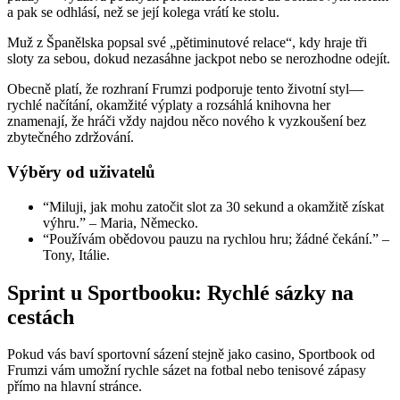
a pak se odhlásí, než se její kolega vrátí ke stolu.
Muž z Španělska popsal své „pětiminutové relace“, kdy hraje tři
sloty za sebou, dokud nezasáhne jackpot nebo se nerozhodne odejít.
Obecně platí, že rozhraní Frumzi podporuje tento životní styl—
rychlé načítání, okamžité výplaty a rozsáhlá knihovna her
znamenají, že hráči vždy najdou něco nového k vyzkoušení bez
zbytečného zdržování.
Výběry od uživatelů
“Miluji, jak mohu zatočit slot za 30 sekund a okamžitě získat
výhru.” – Maria, Německo.
“Používám obědovou pauzu na rychlou hru; žádné čekání.” –
Tony, Itálie.
Sprint u Sportbooku: Rychlé sázky na
cestách
Pokud vás baví sportovní sázení stejně jako casino, Sportbook od
Frumzi vám umožní rychle sázet na fotbal nebo tenisové zápasy
přímo na hlavní stránce.