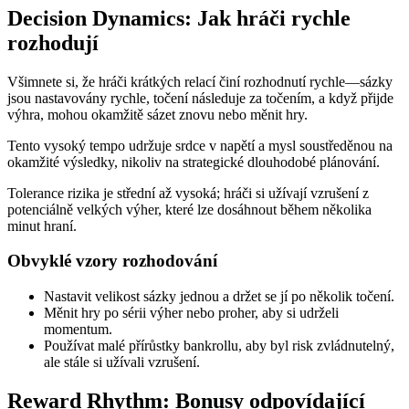
Decision Dynamics: Jak hráči rychle
rozhodují
Všimnete si, že hráči krátkých relací činí rozhodnutí rychle—sázky
jsou nastavovány rychle, točení následuje za točením, a když přijde
výhra, mohou okamžitě sázet znovu nebo měnit hry.
Tento vysoký tempo udržuje srdce v napětí a mysl soustředěnou na
okamžité výsledky, nikoliv na strategické dlouhodobé plánování.
Tolerance rizika je střední až vysoká; hráči si užívají vzrušení z
potenciálně velkých výher, které lze dosáhnout během několika
minut hraní.
Obvyklé vzory rozhodování
Nastavit velikost sázky jednou a držet se jí po několik točení.
Měnit hry po sérii výher nebo proher, aby si udrželi
momentum.
Používat malé přírůstky bankrollu, aby byl risk zvládnutelný,
ale stále si užívali vzrušení.
Reward Rhythm: Bonusy odpovídající