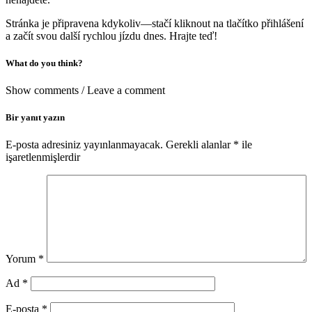
Stránka je připravena kdykoliv—stačí kliknout na tlačítko přihlášení
a začít svou další rychlou jízdu dnes. Hrajte teď!
What do you think?
Show comments / Leave a comment
Bir yanıt yazın
E-posta adresiniz yayınlanmayacak.
Gerekli alanlar
*
ile
işaretlenmişlerdir
Yorum
*
Ad
*
E-posta
*