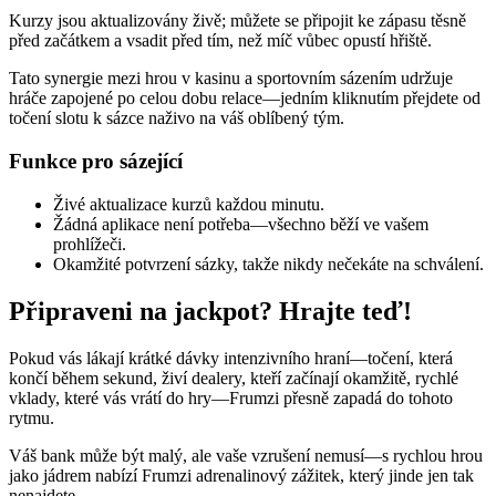
Kurzy jsou aktualizovány živě; můžete se připojit ke zápasu těsně
před začátkem a vsadit před tím, než míč vůbec opustí hřiště.
Tato synergie mezi hrou v kasinu a sportovním sázením udržuje
hráče zapojené po celou dobu relace—jedním kliknutím přejdete od
točení slotu k sázce naživo na váš oblíbený tým.
Funkce pro sázející
Živé aktualizace kurzů každou minutu.
Žádná aplikace není potřeba—všechno běží ve vašem
prohlížeči.
Okamžité potvrzení sázky, takže nikdy nečekáte na schválení.
Připraveni na jackpot? Hrajte teď!
Pokud vás lákají krátké dávky intenzivního hraní—točení, která
končí během sekund, živí dealery, kteří začínají okamžitě, rychlé
vklady, které vás vrátí do hry—Frumzi přesně zapadá do tohoto
rytmu.
Váš bank může být malý, ale vaše vzrušení nemusí—s rychlou hrou
jako jádrem nabízí Frumzi adrenalinový zážitek, který jinde jen tak
nenajdete.