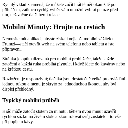
Rychlý vklad znamená, že můžete začít hrát téměř okamžitě po
přihlášení, zatímco rychlý výběr vám umožní vybrat peníze před
tím, než začne další herní relace.
Mobilní Minuty: Hrajte na cestách
Nemusíte mít aplikaci, abyste získali nejlepší mobilní zážitek u
Frumzi—stačí otevřít web na svém telefonu nebo tabletu a jste
připraveni.
Stránka je optimalizovaná pro mobilní prohlížeče, takže každé
zatočení a každá ruka probíhá plynule, i když jdete do kavárny nebo
na krátkou cestu.
Rozložení je responzivní; tlačítka jsou dostatečně velká pro ovládání
jednou rukou a menu je skryto za jednoduchou ikonou, aby byl
displej přehledný.
Typický mobilní průběh
Hráč může zatočit slotem za minutu, během dvou minut uzavřít
rychlou sázku na živém stole a zkontrolovat svůj zůstatek—to vše
při popíjení kávy.