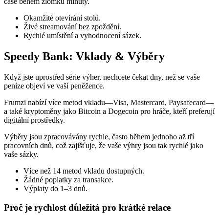
čase během zlomku minuty.
Okamžité otevírání stolů.
Živé streamování bez zpoždění.
Rychlé umístění a vyhodnocení sázek.
Speedy Bank: Vklady & Výběry
Když jste uprostřed série výher, nechcete čekat dny, než se vaše
peníze objeví ve vaší peněžence.
Frumzi nabízí více metod vkladu—Visa, Mastercard, Paysafecard—
a také kryptoměny jako Bitcoin a Dogecoin pro hráče, kteří preferují
digitální prostředky.
Výběry jsou zpracovávány rychle, často během jednoho až tří
pracovních dnů, což zajišťuje, že vaše výhry jsou tak rychlé jako
vaše sázky.
Více než 14 metod vkladu dostupných.
Žádné poplatky za transakce.
Výplaty do 1–3 dnů.
Proč je rychlost důležitá pro krátké relace