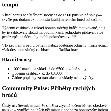
tempu
Vítací bonus nabízí štědré shody až do €500 plus volné spiny—
skvělé pro dodání extra boostu krátkým relacím hned od začátku.
Týdenní cashback a reload bonusy udržují hráče motivované, aniž
by je zahlcovaly složitými podmínkami; jednoduše přidávají více
peněz zpět na účet, aby mohli pokračovat ve hře.
VIP program s pěti úrovněmi nabízí postupné odměny; i začátečníci
však dostanou slušný cashback po několika hrách.
Hlavní bonusy
100% match na vklad až do €500 + volné spiny.
Týdenní cashback až do €3,000.
Žádné poplatky za transakce na vklady nebo výběry.
Community Pulse: Příběhy rychlých
hráčů
Častý návštěvník napsal, že si užívá „rychlé točení během obědové
pauzy“ – využívá pouhých pět minut k honbě za bonusovým kolem