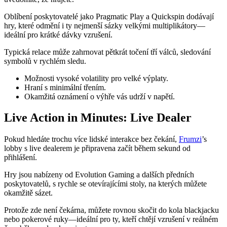
Oblíbení poskytovatelé jako Pragmatic Play a Quickspin dodávají
hry, které odmění i ty nejmenší sázky velkými multiplikátory—
ideální pro krátké dávky vzrušení.
Typická relace může zahrnovat pětkrát točení tří válců, sledování
symbolů v rychlém sledu.
Možnosti vysoké volatility pro velké výplaty.
Hraní s minimální třením.
Okamžitá oznámení o výhře vás udrží v napětí.
Live Action in Minutes: Live Dealer
Pokud hledáte trochu více lidské interakce bez čekání,
Frumzi
’s
lobby s live dealerem je připravena začít během sekund od
přihlášení.
Hry jsou nabízeny od Evolution Gaming a dalších předních
poskytovatelů, s rychle se otevírajícími stoly, na kterých můžete
okamžitě sázet.
Protože zde není čekárna, můžete rovnou skočit do kola blackjacku
nebo pokerové ruky—ideální pro ty, kteří chtějí vzrušení v reálném