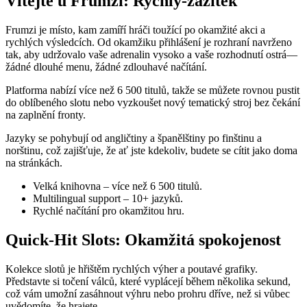
Vítejte u Frumzi: Rychlý‑zážitek
Frumzi je místo, kam zamíří hráči toužící po okamžité akci a
rychlých výsledcích. Od okamžiku přihlášení je rozhraní navrženo
tak, aby udržovalo vaše adrenalin vysoko a vaše rozhodnutí ostrá—
žádné dlouhé menu, žádné zdlouhavé načítání.
Platforma nabízí více než 6 500 titulů, takže se můžete rovnou pustit
do oblíbeného slotu nebo vyzkoušet nový tematický stroj bez čekání
na zaplnění fronty.
Jazyky se pohybují od angličtiny a španělštiny po finštinu a
norštinu, což zajišťuje, že ať jste kdekoliv, budete se cítit jako doma
na stránkách.
Velká knihovna – více než 6 500 titulů.
Multilingual support – 10+ jazyků.
Rychlé načítání pro okamžitou hru.
Quick‑Hit Slots: Okamžitá spokojenost
Kolekce slotů je hřištěm rychlých výher a poutavé grafiky.
Představte si točení válců, které vyplácejí během několika sekund,
což vám umožní zasáhnout výhru nebo prohru dříve, než si vůbec
uvědomíte, že hrajete.