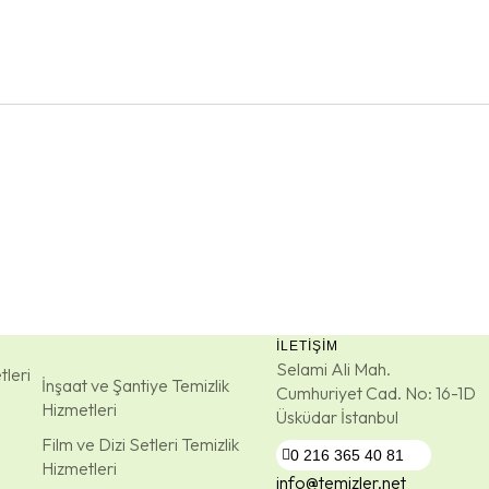
İLETIŞIM
Selami Ali Mah.
tleri
İnşaat ve Şantiye Temizlik
Cumhuriyet Cad. No: 16-1D
Hizmetleri
Üsküdar İstanbul
Film ve Dizi Setleri Temizlik
0 216 365 40 81
Hizmetleri
info@temizler.net