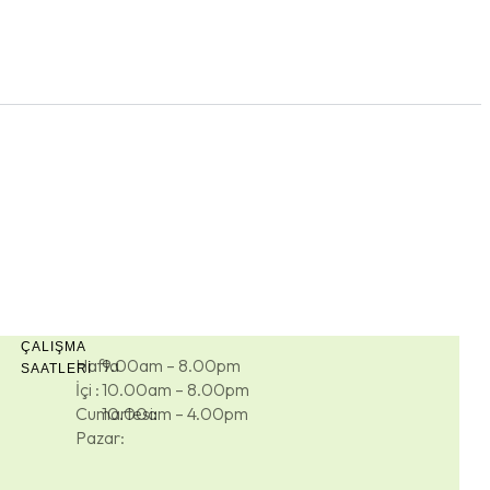
ÇALIŞMA
Hafta
9.00am – 8.00pm
SAATLERI
İçi :
10.00am – 8.00pm
Cumartesi:
10.00am – 4.00pm
Pazar: