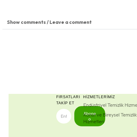
Show comments / Leave a comment
FIRSATLARI
HIZMETLERIMIZ
TAKIP ET
Endüstriyel Temizlik Hizme
Abone
Konut ve Bireysel Temizlik
o
Hizmetleri