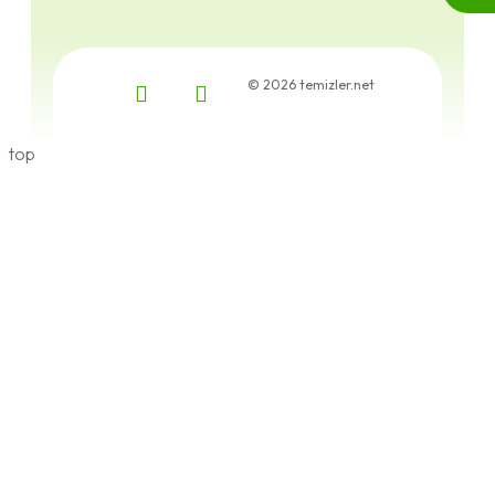
© 2026 temizler.net
top