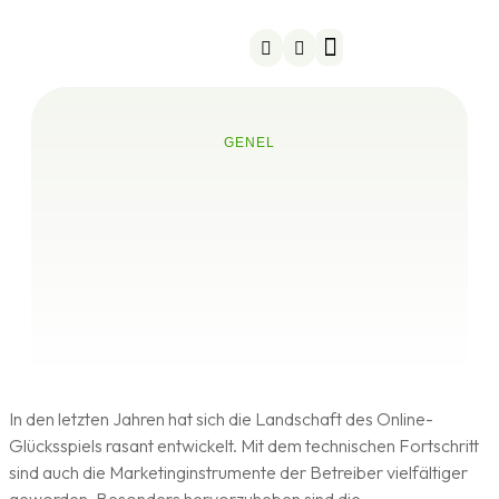
GENEL
In den letzten Jahren hat sich die Landschaft des Online-
Glücksspiels rasant entwickelt. Mit dem technischen Fortschritt
sind auch die Marketinginstrumente der Betreiber vielfältiger