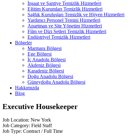
İnşaat ve Şantiye Temizlik Hizmetleri
Eğitim Kurumları Temizlik Hizmetleri
Sağlık Kuruluşları Temizlik ve Hijyen Hizmetleri
Yardımcı Personel Temini Hizmetleri
Apartman ve Site Yönetim Hizmetleri
Film ve Dizi Setleri Temizlik Hizmetleri
Endüstriyel Temizlik Hizmetleri
Bölgeler
Marmara Bölgesi
Ege Bölgesi
İç Anadolu Bölgesi
Akdeniz Bölgesi
Karadeniz Bölgesi
Doğu Anadolu Bölgesi
Güneydoğu Anadolu Bölgesi
Hakkımızda
Blog
Executive Housekeeper
Job Location: New York
Job Category: Field Staff
Job Type: Contract / Full Time