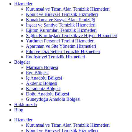
Hizmetler
Kurumsal ve Ticari Alan Temizlik Hizmetleri
Konut ve Bireysel Temizlik Hizmetleri
Konaklama ve Sosyal Alan Temizliği
İnşaat ve Şantiye Temizlik Hizmetleri
Eğitim Kurumları Temizlik Hizmetleri
Sağlık Kuruluşları Temizlik ve Hijyen Hizmetleri
Yardımcı Personel Temini Hizmetleri
Apartman ve Site Yönetim Hizmetleri
Film ve Dizi Setleri Temizlik Hizmetleri
Endüstriyel Temizlik Hizmetleri
Bölgeler
Marmara Bölgesi
Ege Bölgesi
İç Anadolu Bölgesi
Akdeniz Bölgesi
Karadeniz Bölgesi
Doğu Anadolu Bölgesi
Güneydoğu Anadolu Bölgesi
Hakkımızda
Blog
Hizmetler
Kurumsal ve Ticari Alan Temizlik Hizmetleri
Konut ve Bireysel Temizlik Hizmetleri