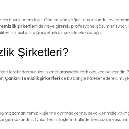
ız için büyük önem taşır. Günümüzün yoğun temposunda, evlerimizin ve
temizlik şirketleri
devreye girerek, profesyonel çözümler sunar. Bu
mizi nasıl artırdığını detaylı bir şekilde ele alacağız.
ik Şirketleri?
rketi tarafından sunulan hizmet arasındaki fark oldukça belirgindir. P
er.
Çankırı temizlik şirketleri
de bu bilinçle hareket ederek, müşte
miz zamanı temizlik işlerine ayırmak yerine, sevdiklerimizle vakit
e geri kazandırır. Onlar temizlik işlerini hallederken, siz de yaşamın t