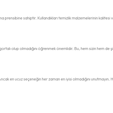
lışma prensibine sahiptir. Kullandıkları temizlik malzemelerinin kalitesi
sigortalı olup olmadığını öğrenmek önemlidir. Bu, hem sizin hem de şi
niz. Ancak en ucuz seçeneğin her zaman en iyisi olmadığını unutmayın.