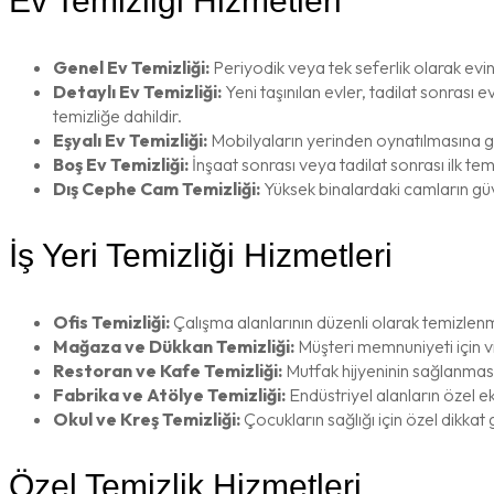
Ev Temizliği Hizmetleri
Genel Ev Temizliği:
Periyodik veya tek seferlik olarak evin 
Detaylı Ev Temizliği:
Yeni taşınılan evler, tadilat sonrası e
temizliğe dahildir.
Eşyalı Ev Temizliği:
Mobilyaların yerinden oynatılmasına ge
Boş Ev Temizliği:
İnşaat sonrası veya tadilat sonrası ilk temiz
Dış Cephe Cam Temizliği:
Yüksek binalardaki camların güve
İş Yeri Temizliği Hizmetleri
Ofis Temizliği:
Çalışma alanlarının düzenli olarak temizlenme
Mağaza ve Dükkan Temizliği:
Müşteri memnuniyeti için vit
Restoran ve Kafe Temizliği:
Mutfak hijyeninin sağlanması,
Fabrika ve Atölye Temizliği:
Endüstriyel alanların özel e
Okul ve Kreş Temizliği:
Çocukların sağlığı için özel dikkat 
Özel Temizlik Hizmetleri