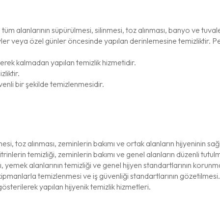
tüm alanlarının süpürülmesi, silinmesi, toz alınması, banyo ve tuvale
vler veya özel günler öncesinde yapılan derinlemesine temizliktir. Pen
rek kalmadan yapılan temizlik hizmetidir.
liktir.
nli bir şekilde temizlenmesidir.
si, toz alınması, zeminlerin bakımı ve ortak alanların hijyeninin sa
rinlerin temizliği, zeminlerin bakımı ve genel alanların düzenli tutul
 yemek alanlarının temizliği ve genel hijyen standartlarının korunm
kipmanlarla temizlenmesi ve iş güvenliği standartlarının gözetilmesi.
gösterilerek yapılan hijyenik temizlik hizmetleri.