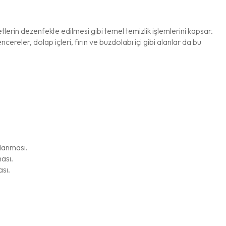
tlerin dezenfekte edilmesi gibi temel temizlik işlemlerini kapsar.
cereler, dolap içleri, fırın ve buzdolabı içi gibi alanlar da bu
ğlanması.
ması.
ası.