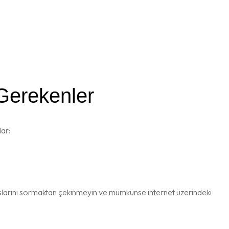
 Gerekenler
lar:
ranslarını sormaktan çekinmeyin ve mümkünse internet üzerindeki