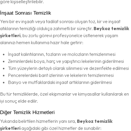
göre kişiselleştirilebilir.
İnşaat Sonrası Temizlik
Yeni bir ev inşaatı veya tadilat sonrası oluşan toz, kir ve inşaat
atıklarının temizliği oldukça zahmetli bir süreçtir.
Beykoz temizlik
şirketleri
, bu zorlu görevi profesyonelce üstlenerek yaşam
alanınızı hemen kullanıma hazır hale getirir:
İnşaat kalıntılarının, tozların ve molozların temizlenmesi
Zeminlerdeki boya, harç ve yapıştırıcı lekelerinin giderilmesi
Tüm yüzeylerin detaylı olarak silinmesi ve dezenfekte edilmesi
Pencerelerdeki bant izlerinin ve lekelerin temizlenmesi
Banyo ve mutfaklardaki inşaat artıklarının giderilmesi
Bu tür temizliklerde, özel ekipmanlar ve kimyasallar kullanılarak en
iyi sonuç elde edilir.
Diğer Temizlik Hizmetleri
Yukarıda belirtilen hizmetlerin yanı sıra,
Beykoz temizlik
şirketleri
aşağıdaki gibi özel hizmetler de sunabilir: