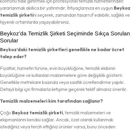
konforlu hale getirmek için profesyonel temizlik hizmetlerinden
yararlanmak akıllıca bir yatırımdır. İhtiyaçlarınıza en uygun
Beykoz
temizlik şirketi
ni seçerek, zamandan tasarruf edebilir, sağlıklı ve
hijyenik ortamlarda yaşayabilirsiniz.
Beykoz’da Temizlik Şirketi Seçiminde Sıkça Sorulan
Sorular
Beykoz’daki temizlik şirketleri genellikle ne kadar ücret
talep eder?
Fiyatlar, hizmetin türüne, evin büyüklüğüne, temizlik ekibinin
büyüklüğüne ve kullanılan malzemelere göre değişiklik gösterir.
Genellikle metrekare bazında veya saatlik ücretlendirme yapılır.
Detaylı bilgi için firmalarla iletişime geçerek teklif almanız önerilir.
Temizlik malzemeleri kim tarafından sağlanır?
Çoğu
Beykoz temizlik şirketi
, temizlik malzemeleri ve
ekipmanlarını kendisi sağlar. Ancak, özel olarak kullanmak
istediğiniz veya tercih ettiğiniz ürünler varsa, bunu önceden