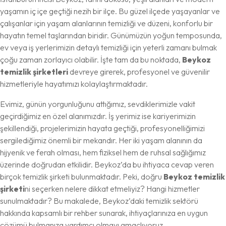
yaşamın iç içe geçtiği nezih bir ilçe. Bu güzel ilçede yaşayanlar ve
çalışanlar için yaşam alanlarının temizliği ve düzeni, konforlu bir
hayatın temel taşlarından biridir. Günümüzün yoğun temposunda,
ev veya iş yerlerimizin detaylı temizliği için yeterli zamanı bulmak
çoğu zaman zorlayıcı olabilir. İşte tam da bu noktada,
Beykoz
temizlik şirketleri
devreye girerek, profesyonel ve güvenilir
hizmetleriyle hayatımızı kolaylaştırmaktadır.
Evimiz, günün yorgunluğunu attığımız, sevdiklerimizle vakit
geçirdiğimiz en özel alanımızdır. İş yerimiz ise kariyerimizin
şekillendiği, projelerimizin hayata geçtiği, profesyonelliğimizi
sergilediğimiz önemli bir mekandır. Her iki yaşam alanının da
hijyenik ve ferah olması, hem fiziksel hem de ruhsal sağlığımız
üzerinde doğrudan etkilidir. Beykoz’da bu ihtiyaca cevap veren
birçok temizlik şirketi bulunmaktadır. Peki, doğru
Beykoz temizlik
şirketi
ni seçerken nelere dikkat etmeliyiz? Hangi hizmetler
sunulmaktadır? Bu makalede, Beykoz’daki temizlik sektörü
hakkında kapsamlı bir rehber sunarak, ihtiyaçlarınıza en uygun
çözümü bulmanıza yardımcı olmayı amaçlıyoruz.