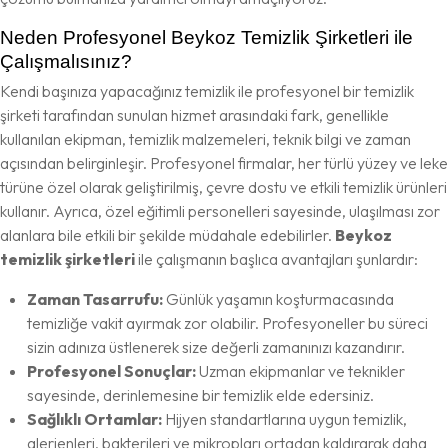
Neden Profesyonel Beykoz Temizlik Şirketleri ile
Çalışmalısınız?
Kendi başınıza yapacağınız temizlik ile profesyonel bir temizlik
şirketi tarafından sunulan hizmet arasındaki fark, genellikle
kullanılan ekipman, temizlik malzemeleri, teknik bilgi ve zaman
açısından belirginleşir. Profesyonel firmalar, her türlü yüzey ve leke
türüne özel olarak geliştirilmiş, çevre dostu ve etkili temizlik ürünleri
kullanır. Ayrıca, özel eğitimli personelleri sayesinde, ulaşılması zor
alanlara bile etkili bir şekilde müdahale edebilirler.
Beykoz
temizlik şirketleri
ile çalışmanın başlıca avantajları şunlardır:
Zaman Tasarrufu:
Günlük yaşamın koşturmacasında
temizliğe vakit ayırmak zor olabilir. Profesyoneller bu süreci
sizin adınıza üstlenerek size değerli zamanınızı kazandırır.
Profesyonel Sonuçlar:
Uzman ekipmanlar ve teknikler
sayesinde, derinlemesine bir temizlik elde edersiniz.
Sağlıklı Ortamlar:
Hijyen standartlarına uygun temizlik,
alerjenleri, bakterileri ve mikropları ortadan kaldırarak daha