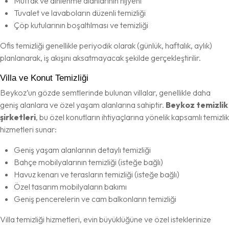
Mutfak ve dinlenme alanlarının hijyeni
Tuvalet ve lavaboların düzenli temizliği
Çöp kutularının boşaltılması ve temizliği
Ofis temizliği genellikle periyodik olarak (günlük, haftalık, aylık)
planlanarak, iş akışını aksatmayacak şekilde gerçekleştirilir.
Villa ve Konut Temizliği
Beykoz’un gözde semtlerinde bulunan villalar, genellikle daha
geniş alanlara ve özel yaşam alanlarına sahiptir.
Beykoz temizlik
şirketleri
, bu özel konutların ihtiyaçlarına yönelik kapsamlı temizlik
hizmetleri sunar:
Geniş yaşam alanlarının detaylı temizliği
Bahçe mobilyalarının temizliği (isteğe bağlı)
Havuz kenarı ve terasların temizliği (isteğe bağlı)
Özel tasarım mobilyaların bakımı
Geniş pencerelerin ve cam balkonların temizliği
Villa temizliği hizmetleri, evin büyüklüğüne ve özel isteklerinize