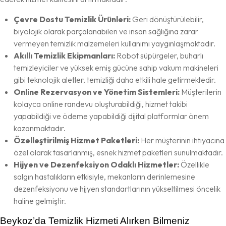
Çevre Dostu Temizlik Ürünleri:
Geri dönüştürülebilir,
biyolojik olarak parçalanabilen ve insan sağlığına zarar
vermeyen temizlik malzemeleri kullanımı yaygınlaşmaktadır.
Akıllı Temizlik Ekipmanları:
Robot süpürgeler, buharlı
temizleyiciler ve yüksek emiş gücüne sahip vakum makineleri
gibi teknolojik aletler, temizliği daha etkili hale getirmektedir.
Online Rezervasyon ve Yönetim Sistemleri:
Müşterilerin
kolayca online randevu oluşturabildiği, hizmet takibi
yapabildiği ve ödeme yapabildiği dijital platformlar önem
kazanmaktadır.
Özelleştirilmiş Hizmet Paketleri:
Her müşterinin ihtiyacına
özel olarak tasarlanmış, esnek hizmet paketleri sunulmaktadır.
Hijyen ve Dezenfeksiyon Odaklı Hizmetler:
Özellikle
salgın hastalıkların etkisiyle, mekanların derinlemesine
dezenfeksiyonu ve hijyen standartlarının yükseltilmesi öncelik
haline gelmiştir.
Beykoz’da Temizlik Hizmeti Alırken Bilmeniz