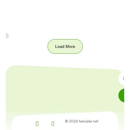
Load More
FIRSA
© 2026 temizler.net