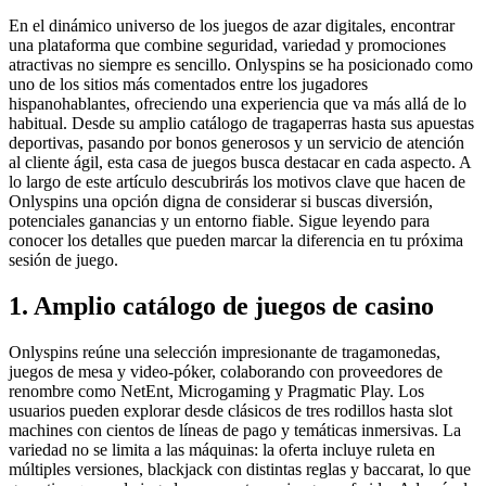
En el dinámico universo de los juegos de azar digitales, encontrar
una plataforma que combine seguridad, variedad y promociones
atractivas no siempre es sencillo. Onlyspins se ha posicionado como
uno de los sitios más comentados entre los jugadores
hispanohablantes, ofreciendo una experiencia que va más allá de lo
habitual. Desde su amplio catálogo de tragaperras hasta sus apuestas
deportivas, pasando por bonos generosos y un servicio de atención
al cliente ágil, esta casa de juegos busca destacar en cada aspecto. A
lo largo de este artículo descubrirás los motivos clave que hacen de
Onlyspins una opción digna de considerar si buscas diversión,
potenciales ganancias y un entorno fiable. Sigue leyendo para
conocer los detalles que pueden marcar la diferencia en tu próxima
sesión de juego.
1. Amplio catálogo de juegos de casino
Onlyspins reúne una selección impresionante de tragamonedas,
juegos de mesa y video‑póker, colaborando con proveedores de
renombre como NetEnt, Microgaming y Pragmatic Play. Los
usuarios pueden explorar desde clásicos de tres rodillos hasta slot
machines con cientos de líneas de pago y temáticas inmersivas. La
variedad no se limita a las máquinas: la oferta incluye ruleta en
múltiples versiones, blackjack con distintas reglas y baccarat, lo que