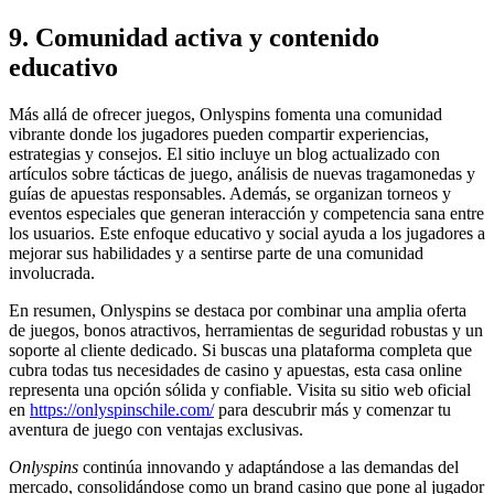
9. Comunidad activa y contenido
educativo
Más allá de ofrecer juegos, Onlyspins fomenta una comunidad
vibrante donde los jugadores pueden compartir experiencias,
estrategias y consejos. El sitio incluye un blog actualizado con
artículos sobre tácticas de juego, análisis de nuevas tragamonedas y
guías de apuestas responsables. Además, se organizan torneos y
eventos especiales que generan interacción y competencia sana entre
los usuarios. Este enfoque educativo y social ayuda a los jugadores a
mejorar sus habilidades y a sentirse parte de una comunidad
involucrada.
En resumen, Onlyspins se destaca por combinar una amplia oferta
de juegos, bonos atractivos, herramientas de seguridad robustas y un
soporte al cliente dedicado. Si buscas una plataforma completa que
cubra todas tus necesidades de casino y apuestas, esta casa online
representa una opción sólida y confiable. Visita su sitio web oficial
en
https://onlyspinschile.com/
para descubrir más y comenzar tu
aventura de juego con ventajas exclusivas.
Onlyspins
continúa innovando y adaptándose a las demandas del
mercado, consolidándose como un brand casino que pone al jugador