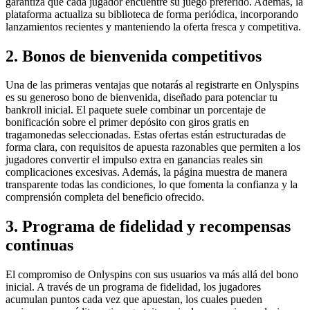
garantiza que cada jugador encuentre su juego preferido. Además, la
plataforma actualiza su biblioteca de forma periódica, incorporando
lanzamientos recientes y manteniendo la oferta fresca y competitiva.
2. Bonos de bienvenida competitivos
Una de las primeras ventajas que notarás al registrarte en Onlyspins
es su generoso bono de bienvenida, diseñado para potenciar tu
bankroll inicial. El paquete suele combinar un porcentaje de
bonificación sobre el primer depósito con giros gratis en
tragamonedas seleccionadas. Estas ofertas están estructuradas de
forma clara, con requisitos de apuesta razonables que permiten a los
jugadores convertir el impulso extra en ganancias reales sin
complicaciones excesivas. Además, la página muestra de manera
transparente todas las condiciones, lo que fomenta la confianza y la
comprensión completa del beneficio ofrecido.
3. Programa de fidelidad y recompensas
continuas
El compromiso de Onlyspins con sus usuarios va más allá del bono
inicial. A través de un programa de fidelidad, los jugadores
acumulan puntos cada vez que apuestan, los cuales pueden