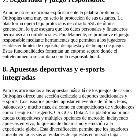
Aunque no se menciona explícitamente la palabra prohibida,
Onlyspins toma muy en serio la protección de sus usuarios. La
plataforma opera bajo protocolos de cifrado SSL de última
generación, lo que asegura que los datos personales y financieros
permanezcan confidenciales. Paralelamente, se promueve el juego
responsable mediante herramientas que permiten a los jugadores
establecer límites de depósito, de apuesta y de tiempo de juego.
Estas funcionalidades fomentan un entorno seguro donde el
entretenimiento se combina con la responsabilidad.
8. Apuestas deportivas y e‑sports
integradas
Para los aficionados a las apuestas más allá de los juegos de casino,
Onlyspins ofrece una sección dedicada a deportes tradicionales y
e‑sports. Los usuarios pueden apostar en eventos de fútbol, tenis,
baloncesto y mucho más, así como en competiciones de videojuegos
como League of Legends, CS:GO y Dota 2. La plataforma brinda
cuotas competitivas y múltiples opciones de mercado, incluyendo
apuestas en vivo, lo que añade dinamismo y emoción a la
experiencia global. Esta diversificación permite que los jugadores
consoliden todas sus actividades de apuestas en un solo lugar.