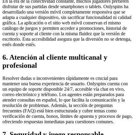
En la era de la conectividad constante, muchos jugadores prefieren
disfrutar de sus partidas desde smartphones o tablets. Onlyspins ha
desarrollado una versión móvil completamente responsiva que se
adapta a cualquier dispositivo, sin sacrificar funcionalidad ni calidad
gráfica. La aplicación o el sitio web móvil conservan el mismo
catálogo de juegos y permiten acceder a promociones, historial de
cuenta y soporte al cliente con la misma fluidez que la versión de
escritorio. Esta accesibilidad asegura que la diversión no se detenga,
estés donde estés.
6. Atención al cliente multicanal y
profesional
Resolver dudas o inconvenientes rápidamente es crucial para
mantener una buena experiencia de usuario. Onlyspins cuenta con
un equipo de soporte disponible 24/7, accesible vía chat en vivo,
correo electrónico y teléfono. Los agentes están preparados para
atender consultas en español, lo que facilita la comunicación y la
resolución de problemas. Además, la sección de preguntas
frecuentes (FAQ) está bien estructurada y cubre temas como
verificación de cuenta, bonos, límites de apuesta y procesos de pago,
ofreciendo respuestas inmediatas para cuestiones comunes.
7. Seguridad y juego responsable