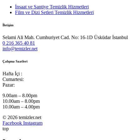
İnşaat ve Şantiye Temizlik Hizmetleri
Film ve Dizi Setleri Temizlik Hizmetleri
İletişim
Selami Ali Mah. Cumhuriyet Cad. No: 16-1D Üsküdar İstanbul
0 216 365 40 81
info@temizler.net
Çalışma Saatleri
Hafta İçi :
Cumartesi:
Pazar:
9.00am – 8.00pm
10.00am – 8.00pm
10.00am – 4.00pm
© 2026 temizler.net
Facebook
Instagram
top