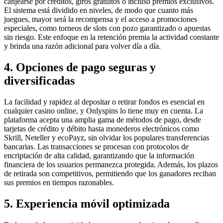
canjearse por créditos, giros gratuitos o incluso premios exclusivos.
El sistema está dividido en niveles, de modo que cuanto más
juegues, mayor será la recompensa y el acceso a promociones
especiales, como torneos de slots con pozo garantizado o apuestas
sin riesgo. Este enfoque en la retención premia la actividad constante
y brinda una razón adicional para volver día a día.
4. Opciones de pago seguras y
diversificadas
La facilidad y rapidez al depositar o retirar fondos es esencial en
cualquier casino online, y Onlyspins lo tiene muy en cuenta. La
plataforma acepta una amplia gama de métodos de pago, desde
tarjetas de crédito y débito hasta monederos electrónicos como
Skrill, Neteller y ecoPayz, sin olvidar los populares transferencias
bancarias. Las transacciones se procesan con protocolos de
encriptación de alta calidad, garantizando que la información
financiera de los usuarios permanezca protegida. Además, los plazos
de retirada son competitivos, permitiendo que los ganadores reciban
sus premios en tiempos razonables.
5. Experiencia móvil optimizada