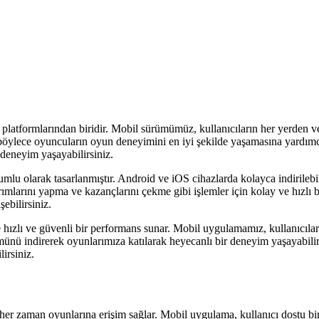
latformlarından biridir. Mobil sürümümüz, kullanıcıların her yerden 
böylece oyuncuların oyun deneyimini en iyi şekilde yaşamasına yardımcı
deneyim yaşayabilirsiniz.
 olarak tasarlanmıştır. Android ve iOS cihazlarda kolayca indirilebili
ırımlarını yapma ve kazançlarını çekme gibi işlemler için kolay ve hız
ebilirsiniz.
zlı ve güvenli bir performans sunar. Mobil uygulamamız, kullanıcılar
rümünü indirerek oyunlarımıza katılarak heyecanlı bir deneyim yaşayab
irsiniz.
 zaman oyunlarına erişim sağlar. Mobil uygulama, kullanıcı dostu bir 