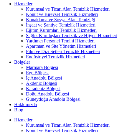
Hizmetler
Kurumsal ve Ticari Alan Temizlik Hizmetleri
Konut ve Bireysel Temizlik Hizmetleri
Konaklama ve Sosyal Alan Temizliği
İnşaat ve Şantiye Temizlik Hizmetleri
Eğitim Kurumları Temizlik Hizmetleri
Sağlık Kuruluşları Temizlik ve Hijyen Hizmetleri
Yardımcı Personel Temini Hizmetleri
Apartman ve Site Yönetim Hizmetleri
Film ve Dizi Setleri Temizlik Hizmetleri
Endüstriyel Temizlik Hizmetleri
Bölgeler
Marmara Bölgesi
Ege Bölgesi
İç Anadolu Bölgesi
Akdeniz Bölgesi
Karadeniz Bölgesi
Doğu Anadolu Bölgesi
Güneydoğu Anadolu Bölgesi
Hakkımızda
Blog
Hizmetler
Kurumsal ve Ticari Alan Temizlik Hizmetleri
Konut ve Bireysel Temizlik Hizmetleri