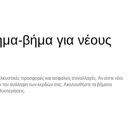
ήμα‑βήμα για νέους
 ελκυστικές προσφορές και ασφαλείς συναλλαγές. Αν είστε νέοι
χρι την ανάληψη των κερδών σας. Ακολουθήστε τα βήματα
θυστερήσεις.