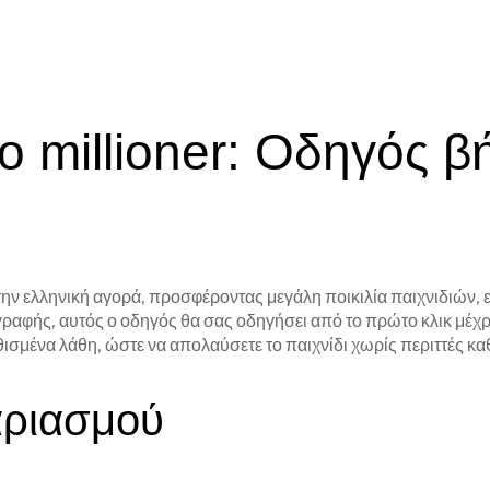
ο millioner: Οδηγός β
 στην ελληνική αγορά, προσφέροντας μεγάλη ποικιλία παιχνιδιών,
εγγραφής, αυτός ο οδηγός θα σας οδηγήσει από το πρώτο κλικ μέ
θισμένα λάθη, ώστε να απολαύσετε το παιχνίδι χωρίς περιττές κα
αριασμού