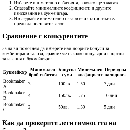
Изберете внимателно събитията, в които ще залагате.
Спазвайте минималните коефициенти и другите
изисквания на букмейкъра.
Изследвайте внимателно пазарите и статистиките,
преди да поставите залог.
Сравнение с конкурентите
За да ви помогнем да изберете най-добрите бонуси за
комбинирани залози, сравнихме няколко популярни спортни
залагания и букмейкъри:
Минимален
Бонусна
Минимален
Период на
Букмейкър
брой събития
сума
коефициент
валидност
Bookmaker
3
100лв.
1.50
7 дни
A
Bookmaker
4
150лв.
1.75
10 дни
B
Bookmaker
2
50лв.
1.30
5 дни
C
Как да проверите легитимността на