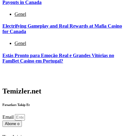
Payouts in Canada
Genel
Electrifying Gameplay and Real Rewards at Mafia Casino
for Canada
Genel
Estás Pronto para Emoção Real e Grandes Vitórias no
FamBet Casino em Portugal?
Temizler.net
Fırsatları Takip Et
Email
Abone o