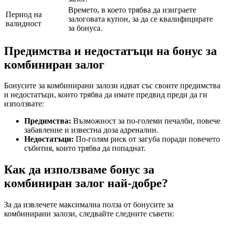
Времето, в което трябва да изиграете
Период на
залоговата купон, за да се квалифицирате
валидност
за бонуса.
Предимства и недостатъци на бонус за
комбиниран залог
Бонусите за комбинирани залози идват със своите предимства
и недостатъци, които трябва да имате предвид преди да ги
използвате:
Предимства:
Възможност за по-големи печалби, повече
забавление и известна доза адреналин.
Недостатъци:
По-голям риск от загуба поради повечето
събития, които трябва да попаднат.
Как да използваме бонус за
комбиниран залог най-добре?
За да извлечете максимална полза от бонусите за
комбинирани залози, следвайте следните съвети: