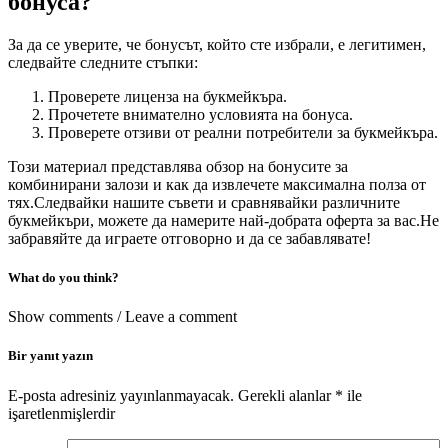
бонуса?
За да се уверите, че бонусът, който сте избрали, е легитимен,
следвайте следните стъпки:
Проверете лиценза на букмейкъра.
Прочетете внимателно условията на бонуса.
Проверете отзиви от реални потребители за букмейкъра.
Този материал представлява обзор на бонусите за
комбинирани залози и как да извлечете максимална полза от
тях.Следвайки нашите съвети и сравнявайки различните
букмейкъри, можете да намерите най-добрата оферта за вас.Не
забравяйте да играете отговорно и да се забавлявате!
What do you think?
Show comments / Leave a comment
Bir yanıt yazın
E-posta adresiniz yayınlanmayacak.
Gerekli alanlar
*
ile
işaretlenmişlerdir