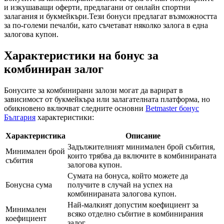
и изкушаващи оферти, предлагани от онлайн спортни
залагания и букмейкъри.Тези бонуси предлагат възможността
за по-големи печалби, като съчетават няколко залога в една
залогова купон.
Характеристики на бонус за
комбиниран залог
Бонусите за комбинирани залози могат да варират в
зависимост от букмейкъра или залагателната платформа, но
обикновено включват следните основни
Betmaster бонус
България
характеристики:
Характеристика
Описание
Задължителният минимален брой събития,
Минимален брой
които трябва да включите в комбинираната
събития
залогова купон.
Сумата на бонуса, който можете да
Бонусна сума
получите в случай на успех на
комбинираната залогова купон.
Най-малкият допустим коефициент за
Минимален
всяко отделно събитие в комбинирания
коефициент
залог.